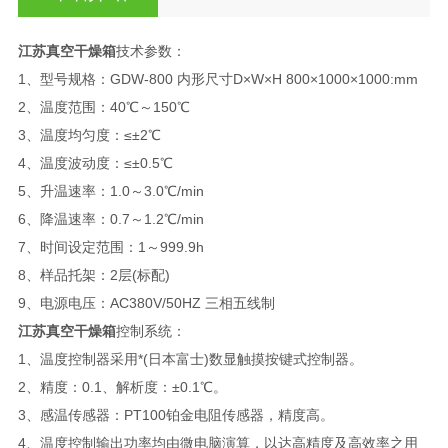
江苏真空干燥箱
技术参数：
1、型号规格：GDW-800 内形尺寸D×W×H 800×1000×1000:mm
2、温度范围：40℃～150℃
3、温度均匀度：≤±2℃
4、温度波动度：≤±0.5℃
5、升温速率：1.0～3.0℃/min
6、降温速率：0.7～1.2℃/min
7、时间设定范围：1～999.9h
8、样品托架：2层(标配)
9、电源电压：AC380V/50HZ 三相五线制
江苏真空干燥箱
控制系统：
1、温度控制器采用*(日本富士)数显触摸按键式控制器。
2、精度：0.1、解析度：±0.1℃。
3、感温传感器：PT100铂金电阻传感器，精度高。
4、温度控制输出功率均由微电脑演算，以达高精度及高效率之用