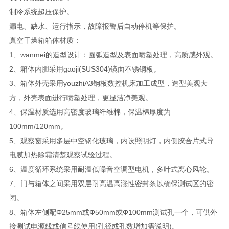
制冷系统超压保护。
漏电、缺水、运行指示，故障报警后自动停机等保护。
真空干燥箱箱体材质：
1、wanmei的造型设计：圆弧造型及表面喷塑处理，高质感外观。
2、箱体内胆采用gaoji(SUS304)镜面不锈钢板。
3、箱体外壳采用youzhiA3钢板数控机床加工成型，造型美观大
方，外壳表面进行喷塑处理，更显洁净美观。
4、保温材质选用高密度玻璃纤维棉，保温棉厚度为
100mm/120mm。
5、观察窗采用多层中空钢化玻璃，内设照明灯，内侧胶合片式导
电膜加热除霜清楚观察试验过程。
6、温度循环系统采用耐温低噪音空调型电机，多叶式离心风轮。
7、门与箱体之间采用双层耐高温高涨性密封条以确保测试区的密
闭。
8、箱体左侧配Φ25mm或Φ50mm或Φ100mm测试孔一个，可供外
接测试电源线或信号线使用(孔径或孔数增加需说明)。