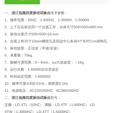
一、
浙江低频四度振动试验台
技术参数：
1、频率范围：50HZ、1-600HZ、1-3000H、1-5000H
2、上下左右前后同一个台面工作，台体尺寸500×500×600:mm
3、振动台面尺寸500×500×10:mm
4、台面上有25个10mm螺纹孔及四边中心各有4个长约7cm掛钩孔
5、振动波形：正弦波（半波/全波）
6、承重量：75kg、
7、振幅可调范围：0～4mm、zui大加速度：＜15g
8、运行次数：1-65000次任意设定
9、时间设定范围：1-65000S
10、频率可显示到0.01Hz，精密度0.1Hz
11、电源电压：AC220V/50HZ、AC380V/50HZ
二、
浙江低频四度振动试验台
型号：
定频：LD-XTL（50HZ） 调频：LD-XTF（1-600HZ） LD-
XTW（1-3000HZ） LD-XTT（1-5000HZ）