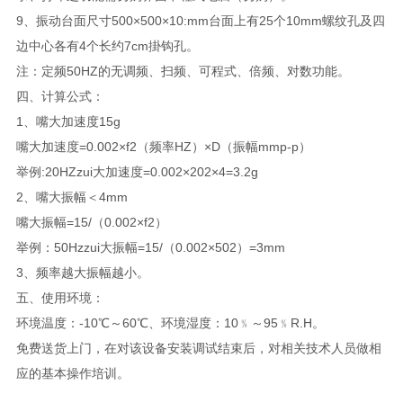
9、振动台面尺寸500×500×10:mm台面上有25个10mm螺纹孔及四
边中心各有4个长约7cm掛钩孔。
注：定频50HZ的无调频、扫频、可程式、倍频、对数功能。
四、计算公式：
1、嘴大加速度15g
嘴大加速度=0.002×f2（频率HZ）×D（振幅mmp-p）
举例:20HZzui大加速度=0.002×202×4=3.2g
2、嘴大振幅＜4mm
嘴大振幅=15/（0.002×f2）
举例：50Hzzui大振幅=15/（0.002×502）=3mm
3、频率越大振幅越小。
五、使用环境：
环境温度：-10℃～60℃、环境湿度：10﹪～95﹪R.H。
免费送货上门，在对该设备安装调试结束后，对相关技术人员做相
应的基本操作培训。