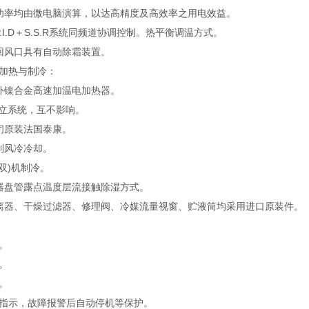
功率均由微电脑演算，以达高精度及高效率之用电效益。
.I.D＋S.S.R系统同频道协调控制。热平衡调温方式。
回风口具有自动除霜装置。
加热与制冷：
外镍合金高速加温电加热器。
独立系统，互不影响。
闭原装法国泰康。
制风冷冷却。
双)机制冷。
器盘管露点温度层流接触除湿方式。
离器、干燥过滤器、修理阀、冷媒流量视窗、贮液筒均采用进口原装件。
。
。
。
指示，故障报警后自动停机等保护。