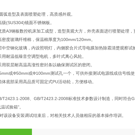
：圆弧造型及表面喷塑处理，高质感外观。
级(SUS304)镜面不锈钢板。
优质A3钢板数控机床加工成型，造型美观大方，外壳表面进行喷塑处理，
密度玻璃纤维棉，保温棉厚度为100mm/120mm。
层中空钢化玻璃，内设照明灯，内侧胶合片式导电膜加热除霜清楚观察试
采用耐温低噪音空调型电机，多叶式离心风轮。
采用双层耐高温高涨性密封条以确保测试区的密闭。
5mm或Φ50mm或Φ100mm测试孔一个，可供外接测试电源线或信号线
箱体底部采用高品质可固定式PU活动轮，方便移动。
2423.1-2008、GB/T2423.2-2008标准技术参数设计制造，同时符合GB
低温试验箱"。
对该设备安装调试结束后，对相关技术人员做相应的基本操作培训。