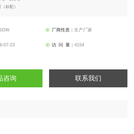
层（标配）
GDW
厂商性质：
生产厂家
6-07-23
访 问 量：
4154
品咨询
联系我们