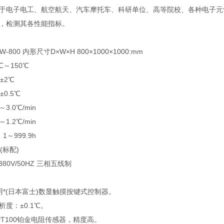
于电子电工、航空航天、汽车摩托车、科研单位、高等院校、各种电子元
，检测其各性能指标。
800 内形尺寸D×W×H 800×1000×1000:mm
℃～150℃
±2℃
0.5℃
3.0℃/min
1.2℃/min
～999.9h
(标配)
80V/50HZ 三相五线制
用*(日本富士)数显触摸按键式控制器。
析度：±0.1℃。
T100铂金电阻传感器，精度高。