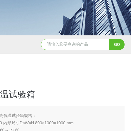
YSCYS-010臭氧老化试验设备
YSXD—R9
温试验箱
高低温试验箱规格：
0 内形尺寸D×W×H 800×1000×1000:mm
0℃～150℃