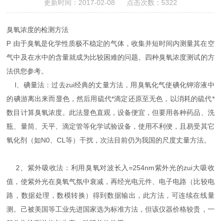
更新时间：2017-02-08 点击次数：5322
臭氧浓度的检测方法
P 由于臭氧是化学性质极不稳定的气体，收集并短时间内测量其在空
气中及在水中的含量就成为比较困难的问题。四种臭氧浓度测试的方
法供您参考。
l、碘量法：过去zui经典的丈量方法，用臭氧化气使碘化钾溶液中
的碘游离出来而显色，然后用硫代*滴定还原至无色，以消耗的硫代*
数目计算臭氧浓度。此法显色直观，设备便宜，但要用各种药品、洗
瓶、量筒、天平、滴定管等化学试验设备，使用不利便，且易受其它
氧化剂（如N0、CL等）干扰，次法目前仍为我国的尺度丈量方法。
2、紫外吸收法：利用臭氧对波长入=254nm紫外光的zui大吸收
值，使紫外光在臭氧气氛中衰减，再经光电元件、电子电路（比较电
路，数据处理，数模转换）得到数据输出，此方法，可连续在线量
测。己被美国等工业先进国家选为标准方法，但该仪器价格较贵，一