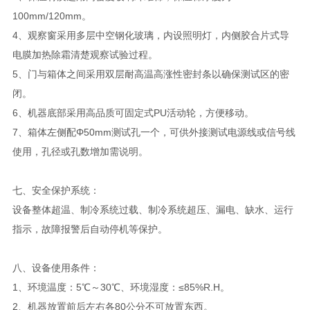
100mm/120mm。
4、观察窗采用多层中空钢化玻璃，内设照明灯，内侧胶合片式导
电膜加热除霜清楚观察试验过程。
5、门与箱体之间采用双层耐高温高涨性密封条以确保测试区的密
闭。
6、机器底部采用高品质可固定式PU活动轮，方便移动。
7、箱体左侧配Φ50mm测试孔一个，可供外接测试电源线或信号线
使用，孔径或孔数增加需说明。
七、安全保护系统：
设备整体超温、制冷系统过载、制冷系统超压、漏电、缺水、运行
指示，故障报警后自动停机等保护。
八、
设备使用条件：
1、环境温度：5℃～30℃、环境湿度：≤85%R.H。
2、机器放置前后左右各80公分不可放置东西。