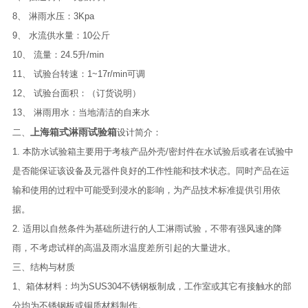
8、 淋雨水压：3Kpa
9、 水流供水量：10公斤
10、 流量：24.5升/min
11、 试验台转速：1~17r/min可调
12、 试验台面积：（订货说明）
13、 淋雨用水：当地清洁的自来水
上海箱式淋雨试验箱
二、
设计简介：
1. 本防水试验箱主要用于考核产品外壳/密封件在水试验后或者在试验中
是否能保证该设备及元器件良好的工作性能和技术状态。同时产品在运
输和使用的过程中可能受到浸水的影响，为产品技术标准提供引用依
据。
2. 适用以自然条件为基础所进行的人工淋雨试验，不带有强风速的降
雨，不考虑试样的高温及雨水温度差所引起的大量进水。
三、
结构与材质
1、箱体材料：均为SUS304不锈钢板制成，工作室或其它有接触水的部
分均为不锈钢板或铜质材料制作。