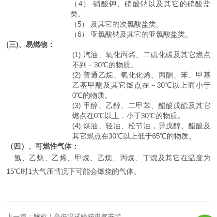
（4）
硝酸钾、硝酸钠以及其它的硝酸盐
类。
（5）
及其它的次氯酸盐类。
（6）
亚氯酸钠及其它的亚氯酸盐类。
(三)、易燃物：
(1)
汽油、氧化丙烯、二硫化碳及其它燃点
不到－
30℃的物质。
(2)
普通乙烷、氧化化烯、丙酮、苯、甲基
乙基甲酮及其它燃点在－
30℃以上而小于
0℃的物质。
(3)
甲醇、乙醇、二甲苯、醋酸戊酯及其它
燃点在
0℃以上，小于30℃的物质。
(4)
煤油、轻油、松节油，异戊醇、醋酸及
其它燃点在
30℃以上低于65℃的物质。
（四）、可燃性气体：
氢、乙炔、乙烯、甲烷、乙烷、丙烷、丁烷及其它在温度为
15℃时1大气压情况下可能会燃烧的气体。
上一篇：
解析！高低温试验箱电气安装