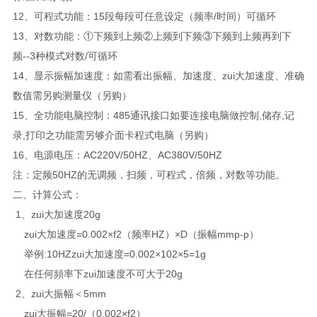
12、可程式功能：15段每段可任意设定（频率/时间）可循环
13、对数功能：①下频到上频②上频到下频③下频到上频再到下
频--3种模式对数/可循环
14、显示振幅加速度：如需看出振幅、加速度、zui大加速度、准确
数值需另购测量仪（另购）
15、全功能电脑控制：485通讯接口如要连接电脑做控制,储存,记
录,打印之功能需另够介面卡程式电脑（另购）
16、电源电压：AC220V/50HZ、AC380V/50HZ
注：定频50HZ的无调频，扫频，可程式，倍频，对数等功能。
二、计算公式：
1、zui大加速度20g
zui大加速度=0.002×f2（频率HZ）×D（振幅mmp-p）
举例:10HZzui大加速度=0.002×102×5=1g
在任何頻率下zui加速度不可大于20g
2、zui大振幅＜5mm
zui大振幅=20/（0.002×f2）