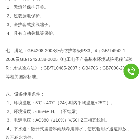
1、无熔丝保护开关。
2、过载漏电保护。
3、全护套式接线端子。
4、具有自动关机等保护。
七、
满足：GB4208-2008外壳防护等级IPX3、4；GB/T4942.1-
2006及GB/T2423.38-2005《电工电子产品基本环境试验规程 试验
R：水试验方法》；GB/T10485-2007；GB4706；GB7000-2007
等相关国家标准。
八、设备使用条件：
1、环境温度：5℃～40℃（24小时内平均温度≤25℃）。
2、环境湿度：≤85%R.H。（不结露）
3、电源电压：AC380（±10%）V/50HZ三相五线制。
4、下水道：敞开式摆管淋雨须考虑排水，使试验用水迅速排放，
以不积水为佳。