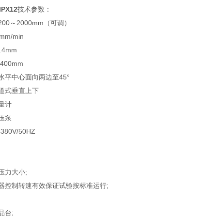
PX12
技术参数：
00～2000mm（可调）
m/min
.4mm
400mm
水平中心面向两边至45°
道式垂直上下
量计
压泵
80V/50HZ
压力大小;
器控制转速有效保证试验按标准运行;
品台;