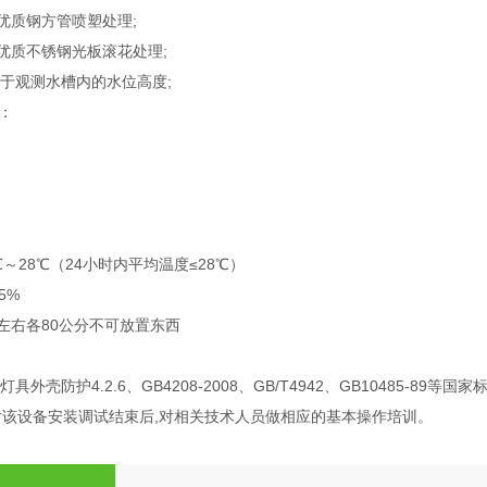
优质钢方管喷塑处理;
优质不锈钢光板滚花处理;
便于观测水槽内的水位高度;
：
～28℃（24小时内平均温度≤28℃）
5%
左右各80公分不可放置东西
壳防护4.2.6、GB4208-2008、GB/T4942、GB10485-89等国家
对该设备安装调试结束后,对相关技术人员做相应的基本操作培训。