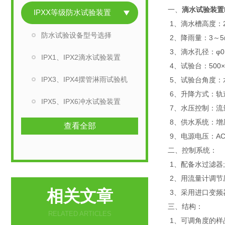
一、
滴水试验装置I
IPXX等级防水试验装置
1、滴水槽高度：2
防水试验设备型号选择
2、降雨量：3～5m
3、滴水孔径：φ0
IPX1、IPX2滴水试验装置
4、试验台：500×
IPX3、IPX4摆管淋雨试验机
5、试验台角度：
6、升降方式：轨
IPX5、IPX6冲水试验装置
7、水压控制：流
8、供水系统：增
查看全部
9、电源电压：AC3
二、控制系统：
1、配备水过滤器;
2、用流量计调节
相关文章
3、采用进口变频
三、结构：
RELATED ARTICLES
1、可调角度的样