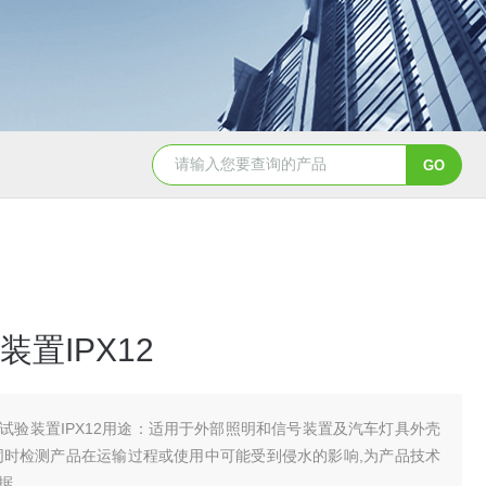
YSCYS-010臭氧老化试验设备
YSXD—R9
置IPX12
试验装置IPX12用途：适用于外部照明和信号装置及汽车灯具外壳
同时检测产品在运输过程或使用中可能受到侵水的影响,为产品技术
据。