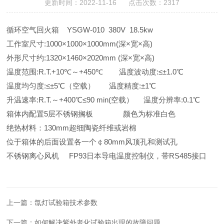
更新时间：2022-11-16 点击次数：2317
循环空气回火箱
YSGW-010 380V 18.5kw
工作室尺寸
:1000
×
1000
×
1000mm(
深×宽×高
)
外形尺寸约
:1320
×
1460
×
2020mm (
深×宽×高
)
温度范围
:R.T.+10
℃～
+450
℃ 温度波动度
:
≤±
1.0
℃
温度均匀度
:
≤±
5
℃（空载） 温度精度
:
±
1
℃
升温速率
:R.T.
～
+400
℃≤
90 min(
空载） 温度分辨率
:0.1
℃
箱体内配置
5
层不锈钢搁板 颜色为标准白色
绝热材料：
130mm
超细陶瓷纤维或岩棉
位于箱体的后面设置各一个￠
80mm
风顶孔和测试孔
不锈钢离心风机
FP93
日本导电温度控制仪，带
RS485
接口
上一篇：
氙灯试验箱技术参数
下一篇：
如何解决紫外老化试验箱出现的故障问题