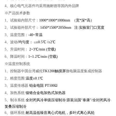
4、核心电气元器件均采用施耐德等国内外品牌
※产品技术参数
1、
试验箱内部尺寸：
1000*1000*1000mm （宽*深*高）
2、
试验箱外部尺寸：
1450*1500*2050mm 注:实验室门口宽度
3、
温度范围：
-40~常温
4、
波动
/均匀度： ≤±0.5℃ /±2℃
5、
升温时间：
2~3℃/min (空载)
6、
降温时间：
1~1.2℃/min (空载)
※
温度控制系统
1、
控制器中国台湾威伦
TK1200触摸屏
微
电脑温度集成控制器
2、
精度范围
温度±0.1℃
3、
温度传感器
铂金电阻 PT100Ω
4、
加热系统
镍铬合金电加热式加热器
5、
制冷系统
全封闭风冷单级压缩制冷/原装法国“泰康"/全封闭风冷
复叠压缩制冷
6、
循环系统
耐高温低噪音离心式电机，多叶式离心风轮