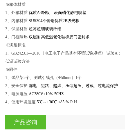
※
箱体材质
1、
外箱材质
优质A3钢板，表面磷化静电喷塑
2、
内箱材质
SUS304不锈钢优质2B级光板
3、
保温材质
超薄超细玻璃纤维
4、
门框隔热
双层耐高低温老化硅橡胶门密封条
※
满足标准
1、
GB2423.1—2016《电工电子产品基本环境试验规程》 试验A：
低温试验方法
※
附件
1、
试品架
2个、
测试引线孔（
Φ50mm）1个
2、
安全保护
漏电、短路、超温、压缩超压、过载、过电流保护
3、
电源电压
AC380V±10% 50HZ
4、
使用环境温度
5℃～+30℃ ≤85 % R.H
产品咨询