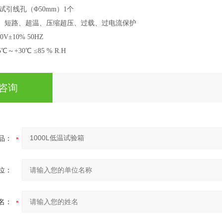
试引线孔（
Φ50mm）1个
、短路、超温、压缩超压、过载、过电流保护
80V±10% 50HZ
5℃～+30℃ ≤85 % R.H
咨询
品：
位：
名：