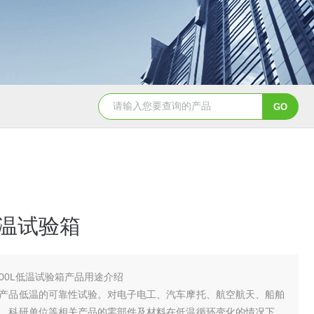
YSCYS-010臭氧老化试验设备
YSXD—R9
低温试验箱
000L低温试验箱产品用途介绍
产品低温的可靠性试验。对电子电工、汽车摩托、航空航天、船舶
、科研单位等相关产品的零部件及材料在低温循环变化的情况下，