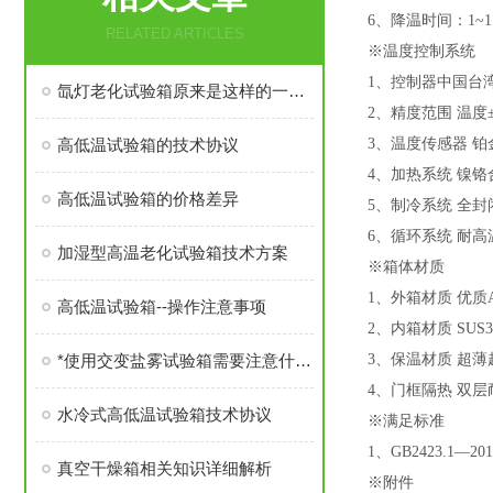
6、
降温时间：
1~1
RELATED ARTICLES
※
温度控制系统
1、
控制器中国台
氙灯老化试验箱原来是这样的一款产品
2、
精度范围
温度
高低温试验箱的技术协议
3、
温度传感器
铂
4、
加热系统
镍铬
高低温试验箱的价格差异
5、
制冷系统
全封
6、
循环系统
耐高
加湿型高温老化试验箱技术方案
※
箱体材质
1、
外箱材质
优质
高低温试验箱--操作注意事项
2、
内箱材质
SUS
*使用交变盐雾试验箱需要注意什么呢
3、
保温材质
超薄
4、
门框隔热
双层
水冷式高低温试验箱技术协议
※
满足标准
1、
GB2423.1
真空干燥箱相关知识详细解析
※
附件