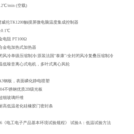
.2℃/min (空载)
湾威伦
TK1200触摸屏
微
电脑温度集成控制器
±0.1℃
金电阻
PT100Ω
合金电加热式加热器
闭风冷单级压缩制冷
/原装法国“泰康"/全封闭风冷复叠压缩制冷
温低噪音离心式电机，多叶式离心风轮
A3钢板，表面磷化静电喷塑
304不锈钢优质2B级光板
超细玻璃纤维
耐高低温老化硅橡胶门密封条
—2016《电工电子产品基本环境试验规程》 试验A：低温试验方法