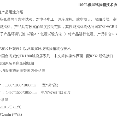
1000L低温试验箱
技术协
箱
产品用途介绍
品低温的可靠性试验。对电子电工、汽车摩托、航空航天、船舶兵器、高
能指标。产品具有较宽的温度控制范围，其性能指标均达到国家标准
GB1
电子产品环境试验 试验A：低温试验方法 》对产品进行低温。产品符合GB2423.1、G
识产权和外观设计以及掌握环境试验箱核心技术
中国台湾威伦
TK1200触摸屏系列，
中文简体
操作界面
配
R232 通讯接口
用法国原装泰康压缩机组
件均采用施耐德等国内外品牌
寸：
1000*1000*1000mm （宽*深*高）
寸：
1450*1500*2050mm 注:实验室门口宽度
0~常温
±0.5℃ /±2℃
3℃/min (空载)