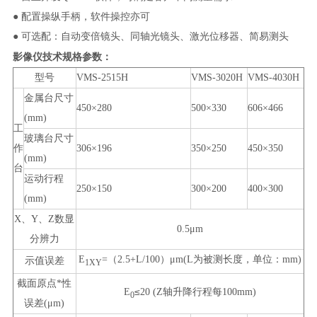
● 配置操纵手柄，软件操控亦可
● 可选配：自动变倍镜头、同轴光镜头、激光位移器、简易测头
影像仪
技术规格参数：
型号
VMS-2515H
VMS-3020H
VMS-4030H
金属台尺寸
450×280
500×330
606×466
(mm)
工
玻璃台尺寸
作
306×196
350×250
450×350
(mm)
台
运动行程
250×150
300×200
400×300
(mm)
X
、
Y
、
Z
数显
0.5μm
分辨力
E
=
（
2.5+L/100
）
μm(L
为被测长度，单位：
mm)
示值误差
1XY
截面原点*性
≤
E
20 (Z
轴升降行程每
100mm)
0
误差
(μm)