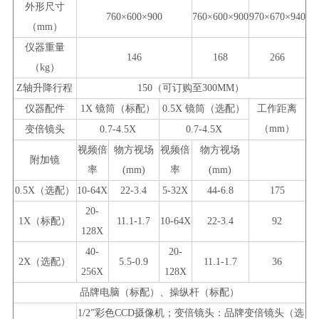
外形尺寸
760×600×900
760×600×900
970×670×940
（
mm
）
仪器重量
146
168
266
（
kg
）
Z
轴升降行程
150
（可订购至
300MM
）
仪器配件
1X
镜筒（标配）
0.5X
镜筒（选配）
工作距离
（
mm
）
变倍镜头
0.7-4.5X
0.7-4.5X
视频倍
物方视场
视频倍
物方视场
附加镜
率
(mm)
率
(mm)
0.5X
（选配）
10-64X
22-3.4
5-32X
44-6.8
175
20-
1X
（标配）
11.1-1.7
10-64X
22-3.4
92
128X
40-
20-
2X
（选配）
5.5-0.9
11.1-1.7
36
256X
128X
品牌电脑（标配）、操纵杆（标配）
1/2”
彩色
CCD
摄像机；变倍镜头：品牌变倍镜头（选