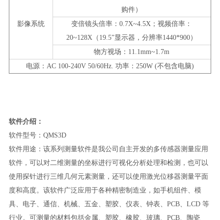
购件）
影像系统
变倍镜头倍率：
0.7X~4.5X
；视频倍率：
20~128X
（
19.5”
显示器，分辨率
1440*900
）
物方视场：
11.1mm~1.7m
电源：
AC 100-240V 50/60Hz.
功率：
250W (
不包含电脑
)
软件介绍：
软件型号：QMS3D
软件用途：该系列测量软件是我公司自主开发的多传感器测量应用
软件，可以对二维测量的坐标进行可视化分析处理和检测，也可以
使用探针进行三维几何元素测量，还可以使用激光位移器测量平面
度和高度。该软件广泛应用于各种精密制造业，如手机组件、模
具、电子、通信、机械、五金、塑胶、仪表、钟表、PCB、LCD 等
行业。可测量的材料包括金属、塑胶、橡胶、玻璃、PCB、陶瓷