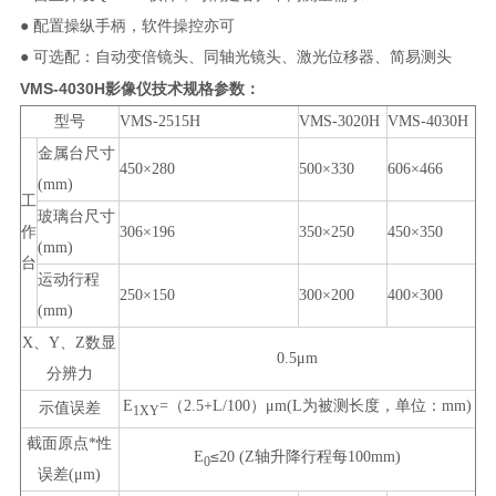
● 配置操纵手柄，软件操控亦可
● 可选配：自动变倍镜头、同轴光镜头、激光位移器、简易测头
VMS-4030H影像仪
技术规格参数：
型号
VMS-2515H
VMS-3020H
VMS-4030H
金属台尺寸
450×280
500×330
606×466
(mm)
工
玻璃台尺寸
作
306×196
350×250
450×350
(mm)
台
运动行程
250×150
300×200
400×300
(mm)
X
、
Y
、
Z
数显
0.5μm
分辨力
E
=
（
2.5+L/100
）
μm(L
为被测长度，单位：
mm)
示值误差
1XY
截面原点*性
≤
E
20 (Z
轴升降行程每
100mm)
0
误差
(μm)