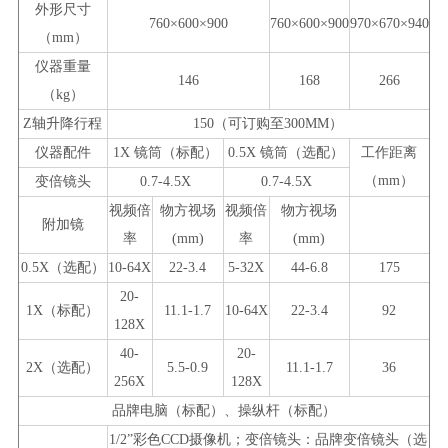
外形尺寸
760×600×900
760×600×900
970×670×940
（
mm
）
仪器重量
146
168
266
（
kg
）
Z
轴升降行程
150
（可订购至
300MM
）
仪器配件
1X
镜筒（标配）
0.5X
镜筒（选配）
工作距离
（
mm
）
变倍镜头
0.7-4.5X
0.7-4.5X
视频倍
物方视场
视频倍
物方视场
附加镜
率
(mm)
率
(mm)
0.5X
（选配）
10-64X
22-3.4
5-32X
44-6.8
175
20-
1X
（标配）
11.1-1.7
10-64X
22-3.4
92
128X
40-
20-
2X
（选配）
5.5-0.9
11.1-1.7
36
256X
128X
品牌电脑（标配）、操纵杆（标配）
1/2”
彩色
CCD
摄像机；变倍镜头：品牌变倍镜头（选