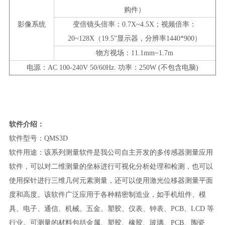
购件）
影像系统
变倍镜头倍率：
0.7X~4.5X
；视频倍率：
20~128X
（
19.5”
显示器，分辨率
1440*900
）
物方视场：
11.1mm~1.7m
电源：
AC 100-240V 50/60Hz.
功率：
250W (
不包含电脑
)
软件介绍：
软件型号：QMS3D
软件用途：该系列测量软件是我公司自主开发的多传感器测量应用
软件，可以对二维测量的坐标进行可视化分析处理和检测，也可以
使用探针进行三维几何元素测量，还可以使用激光位移器测量平面
度和高度。该软件广泛应用于各种精密制造业，如手机组件、模
具、电子、通信、机械、五金、塑胶、仪表、钟表、PCB、LCD 等
行业。可测量的材料包括金属、塑胶、橡胶、玻璃、PCB、陶瓷