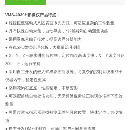
VMS-4030H影像仪
产品特点：
● 程控恒流驱动式八区表面冷光光源，可适应复杂的工件测量
● 具有快速自动对焦，自动寻边，*的编程和自动测量功能
● 采用亚像素细分技术，提高边界分辨能力
● 在线SPC数据处理分析，大批量治具测量
● X、Y、Z三轴步进伺服控制，定位精度高速度快，X、Y速度可达
200mm/s，运行平稳
● 采用自主开发的嵌入式模块控制系统，将复杂的控制系统集成于
仪器内部，稳定性更高
● 采用花岗石底座，性能稳定，不易变形
● 可选配筒镜自动变倍功能，无需频繁像素校正实现多倍率下高效
测量
● 可通过激光指示器寻找被测工件的具体位置，快速定位，方便快
捷
● 自主开发QMS3D软件，可满足客户不同测量需求