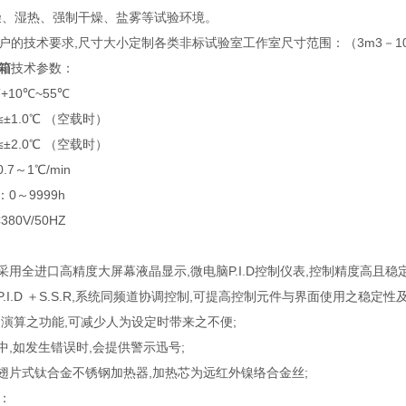
燥、湿热、强制干燥、盐雾等试验环境。
户的技术要求,尺寸大小定制各类非标试验室工作室尺寸范围：（3m3－10
箱
技术参数：
10℃~55℃
±1.0℃ （空载时）
±2.0℃ （空载时）
7～1℃/min
0～9999h
80V/50HZ
采用全进口高精度大屏幕液晶显示,微电脑P.I.D控制仪表,控制精度高且
.I.D ＋S.S.R,系统同频道协调控制,可提高控制元件与界面使用之稳定
 自动演算之功能,可减少人为设定时带来之不便;
中,如发生错误时,会提供警示迅号;
翅片式钛合金不锈钢加热器,加热芯为远红外镍络合金丝;
：