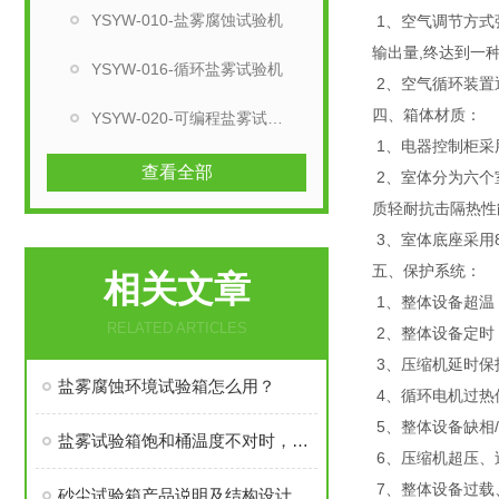
YSYW-010-盐雾腐蚀试验机
1、空气调节方式
输出量,终达到一种
YSYW-016-循环盐雾试验机
2、空气循环装置
四、箱体材质：
YSYW-020-可编程盐雾试验箱
1、电器控制柜采用
查看全部
2、室体分为六个室
质轻耐抗击隔热性
3、室体底座采用
五、保护系统：
相关文章
1、整体设备超温
RELATED ARTICLES
2、整体设备定时
3、压缩机延时保
盐雾腐蚀环境试验箱怎么用？
4、循环电机过热
5、整体设备缺相
盐雾试验箱饱和桶温度不对时，该怎么排查检修
6、压缩机超压、
7、整体设备过载
砂尘试验箱产品说明及结构设计介绍