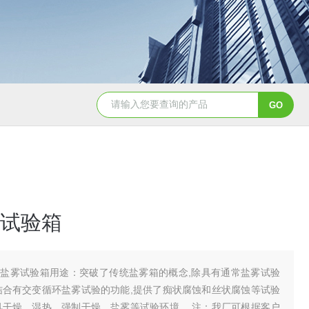
YSCYS-010臭氧老化试验设备
YSXD—R9
试验箱
盐雾试验箱用途：突破了传统盐雾箱的概念,除具有通常盐雾试验
结合有交变循环盐雾试验的功能,提供了痴状腐蚀和丝状腐蚀等试验
风干燥、湿热、强制干燥、盐雾等试验环境。 注：我厂可根据客户