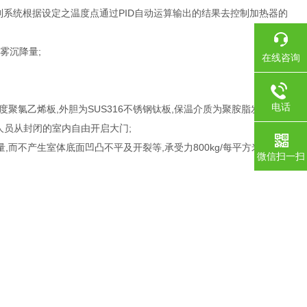
制系统根据设定之温度点通过PID自动运算输出的结果去控制加热器的
雾沉降量;
在线咨询
电话
度聚氯乙烯板,外胆为SUS316不锈钢钛板,保温介质为聚胺脂发泡隔热,
验人员从封闭的室内自由开启大门;
而不产生室体底面凹凸不平及开裂等,承受力800kg/每平方米;
微信扫一扫