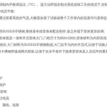
强制内平衡调温法（TC）。该方法即指在制冷系统连续工作的情况下,控
动态平衡;
通过喷雾系统的气流,大幅度改善了试验箱整个工作室内的温度均匀度和盐
SUS316不锈钢,整体基本按室体来配合制作,使之外观于室体更加协调;
体面及一扇单开式室体大门,门框尺寸为850×1800,室体材料为内胆高强
能佳,大门材料为SUS316不锈钢制成,大门拉手为内外开启式,以便于试
8＃槽钢焊接成网式框架,以便于在水平条件下能承受室体及人员试件的重量,
护
保护
/逆相
过电流
、漏电、短路