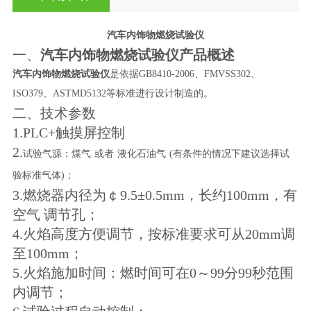
汽车内饰物燃烧试验仪
一、
汽车内饰物燃烧试验仪
产品概述
汽车内饰物燃烧试验仪
是依据
GB8410-2006、FMVSS302、
ISO379、ASTMD5132等标准进行设计制造的。
二、
技术参数
1.
PLC+触摸屏控制
2.
试验气源：煤气
或者
液化石油气
(有条件的情况下建议选择试
验标准气体)；
3
.燃烧器内径为￠9.5±0.5mm，长约100mm，有
空气 调节孔；
4
.火焰高度方便调节，按标准要求可从20mm调
至100mm；
5
.火焰施加时间：燃时间可在0～99分99秒范围
内调节；