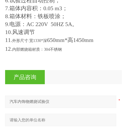
6
.试验过程自动控制；
7
.箱体内容积：0.05 m3；
8
.箱体材料：铁板喷涂；
9
.电源：AC 220V 50HZ 5A。
10.风速调节
11.
650
mm*高1
45
0mm
外形尺寸
:宽1330*深
12.
内部燃烧箱材质：
304不锈钢
产品咨询