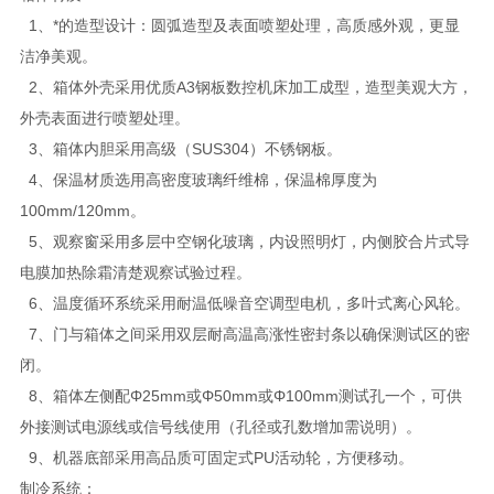
1、*的造型设计：圆弧造型及表面喷塑处理，高质感外观，更显
洁净美观。
2、箱体外壳采用优质A3钢板数控机床加工成型，造型美观大方，
外壳表面进行喷塑处理。
3、箱体内胆采用高级（SUS304）不锈钢板。
4、保温材质选用高密度玻璃纤维棉，保温棉厚度为
100mm/120mm。
5、观察窗采用多层中空钢化玻璃，内设照明灯，内侧胶合片式导
电膜加热除霜清楚观察试验过程。
6、温度循环系统采用耐温低噪音空调型电机，多叶式离心风轮。
7、门与箱体之间采用双层耐高温高涨性密封条以确保测试区的密
闭。
8、箱体左侧配Φ25mm或Φ50mm或Φ100mm测试孔一个，可供
外接测试电源线或信号线使用（孔径或孔数增加需说明）。
9、机器底部采用高品质可固定式PU活动轮，方便移动。
制冷系统：