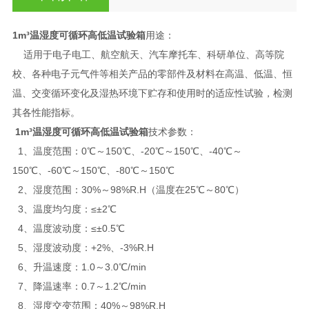
1m³温湿度可循环高低温试验箱
用途：
适用于电子电工、航空航天、汽车摩托车、科研单位、高等院
校、各种电子元气件等相关产品的零部件及材料在高温、低温、恒
温、交变循环变化及湿热环境下贮存和使用时的适应性试验，检测
其各性能指标。
1m³温湿度可循环高低温试验箱
技术参数：
1、温度范围：0℃～150℃、-20℃～150℃、-40℃～
150℃、-60℃～150℃、-80℃～150℃
2、湿度范围：30%～98%R.H（温度在25℃～80℃）
3、温度均匀度：≤±2℃
4、温度波动度：≤±0.5℃
5、湿度波动度：+2%、-3%R.H
6、升温速度：1.0～3.0℃/min
7、降温速率：0.7～1.2℃/min
8、湿度交变范围：40%～98%R.H