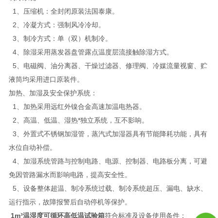
1、压缩机：全封闭原装法国泰康。
2、冷凝方式：强制风冷冷却。
3、制冷方式：单（双）机制冷。
4、除湿采用蒸发器盘管露点温度层流接触除湿方式。
5、电磁阀、油分离器、干燥过滤器、修理阀、冷媒流量视窗、贮
液筒均采用进口原装件。
加热、加湿及安全保护系统：
1、加热采用远红外镍合金高速加温电热器。
2、高温、低温、湿热*独立系统，互不影响。
3、外置式不锈钢加湿管，蒸汽式加湿器具有节能降耗功能，具有
水位自动补偿。
4、加湿系统管路与控制电路、电源、控制器、电路板分离，可避
免因管路漏水而影响电路，提高安全性。
5、设备整体超温、制冷系统过载、制冷系统超压、漏电、缺水、
运行指示，故障报警后自动停机等保护。
1m³温湿度可循环高低温试验箱
符合标准及设备使用条件：