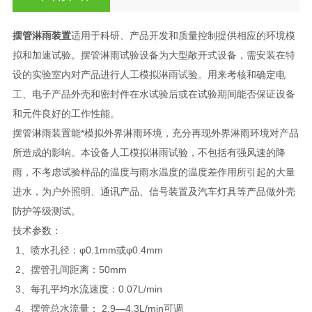
摆管淋雨装置
适用于科研、产品开发和质量控制提供相应的环境模
拟和加速试验。摆管淋雨试验设备为大型敞开式设备，需安装在特
设的实验室内对产品进行人工模拟淋雨试验。用来考核和确定电
工、电子产品外壳和密封件在水试验后或在试验期间能否保证设备
和元件良好的工作性能。
摆管淋雨装置能*模拟外界淋雨环境，充分再现外界淋雨环境对产品
所造成的影响。本设备人工模拟淋雨试验，不包括有强风速的降
雨，不考虑试验样品的温度与雨水温度的温度差作用所引起的大量
进水，为户外照明、通讯产品、信号装置及汽车灯具等产品做外壳
防护等级测试。
技术参数：
1、喷水孔径：φ0.1mm或φ0.4mm
2、摆管孔间距离：50mm
3、每孔平均水流速度：0.07L/min
4、摆管总水流量： 2.9—4.3L/min可调