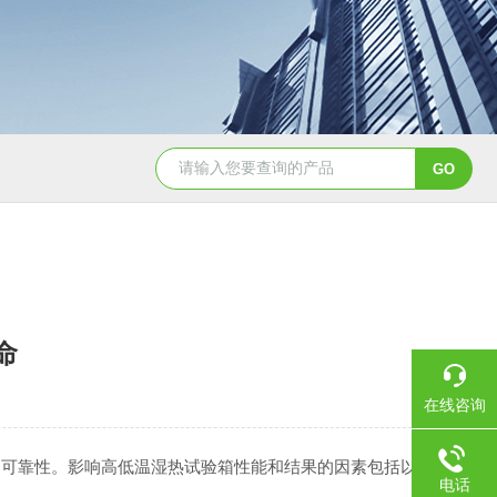
YSCYS-010臭氧老化试验设备
YSXD—R9
命
在线咨询
可靠性。影响高低温湿热试验箱性能和结果的因素包括以
电话