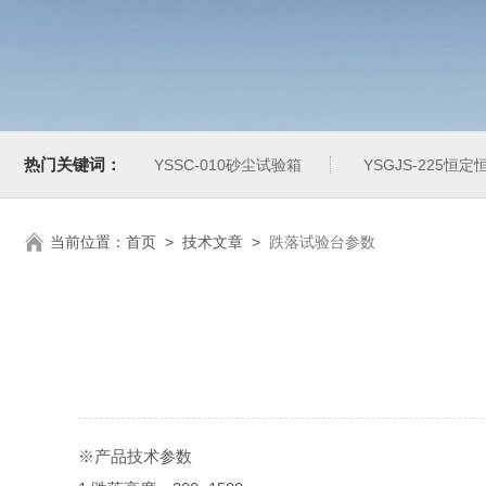
热门关键词：
YSSC-010砂尘试验箱
YSGJS-225恒
当前位置：
首页
>
技术文章
>
跌落试验台参数
※产品技术参数