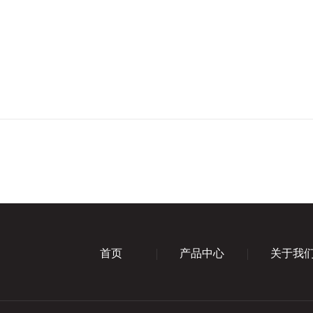
首页
产品中心
关于我