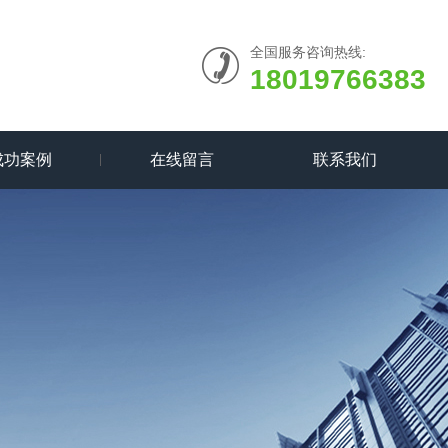
全国服务咨询热线:
18019766383
成功案例
在线留言
联系我们