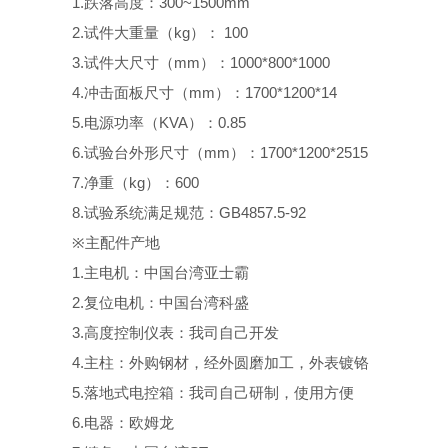
1.跌落高度：300~1500mm
2.试件大重量（kg）： 100
3.试件大尺寸（mm）：1000*800*1000
4.冲击面板尺寸（mm）：1700*1200*14
5.电源功率（KVA）：0.85
6.试验台外形尺寸（mm）：1700*1200*2515
7.净重（kg）：600
8.试验系统满足规范：GB4857.5-92
※主配件产地
1.主电机：中国台湾亚士霸
2.复位电机：中国台湾科盛
3.高度控制仪表：我司自己开发
4.主柱：外购钢材，经外圆磨加工，外表镀铬
5.落地式电控箱：我司自己研制，使用方便
6.电器：欧姆龙