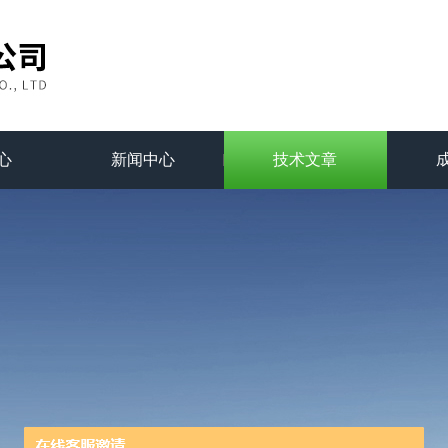
心
新闻中心
技术文章