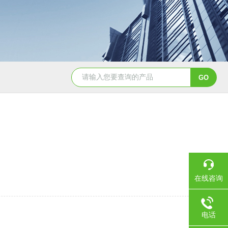
YSCYS-010臭氧老化试验设备
YSXD—R9
在线咨询
电话