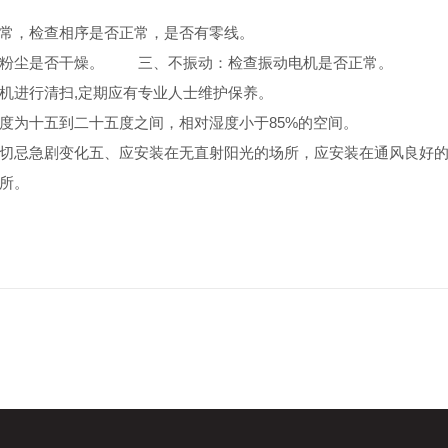
常，检查相序是否正常，是否有零线。
粉尘是否干燥。
三、不振动：检查振动电机是否正常。
机进行清扫
,定期应有专业人士维护保养。
度为十五到二十五度之间，相对湿度小于
85%的空间。
切忌急剧变化五、应安装在无直射阳光的场所，应安装在通风良好
所。