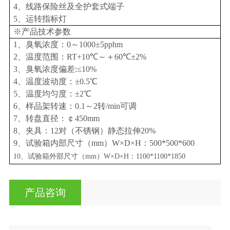
4、线路保险丝及全护套式端子
5、运转指标灯
※产品技术参数
1、臭氧浓度：0～1000±5pphm
2、温度范围：RT+10℃～＋60℃±2%
3、臭氧浓度偏差:≤10%
4、温度波动度：±0.5℃
5、温度均匀度：±2℃
6、样品架转速：0.1～2转/min可调
7、转盘直径：￠450mm
8、夹具：12对（不锈钢）静态拉伸20%
9、试验箱内部尺寸（mm）W×D×H：500*500*600
10、试验箱外部尺寸（
mm）W×D×H：1100*1100*1850
产品咨询