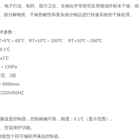
电子行业、制药、医疗卫生、生物化学等研究应用领域作粉末干燥、烘
、易分解物质、干燥热敏性和复杂成分物品进行快速高效的干燥处理。
术参数：
5℃～65℃、RT+10℃～200℃ 、RT+10℃～250℃
.1℃
±1℃
133Pa
2层、3层
999min
20V/50HZ
脑温度控制器，控制精确可靠，精度：0.1℃（显示范围）。
、控温保护功能。
为智能型十段可编程序液晶控制器。