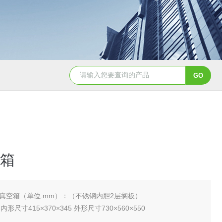
YSCYS-010臭氧老化试验设备
YSXD—R9
箱
真空箱（单位:mm）：（不锈钢内胆2层搁板）
2 内形尺寸415×370×345 外形尺寸730×560×550