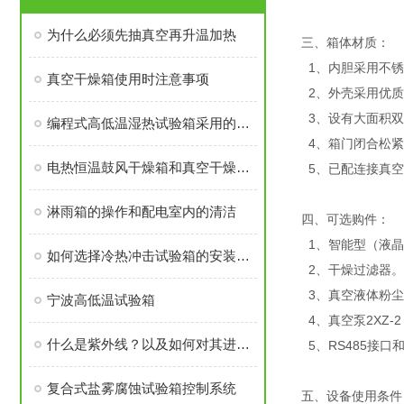
为什么必须先抽真空再升温加热
三、箱体材质：
1、内胆采用不锈
真空干燥箱使用时注意事项
2、外壳采用优质
3、设有大面积双
编程式高低温湿热试验箱采用的材质及主要控制系统分析
4、箱门闭合松紧
电热恒温鼓风干燥箱和真空干燥箱的区别
5、已配连接真空
淋雨箱的操作和配电室内的清洁
四、可选购件：
1、智能型（液晶
如何选择冷热冲击试验箱的安装场所
2、干燥过滤器。
3、真空液体粉尘
宁波高低温试验箱
4、真空泵2XZ-2（
什么是紫外线？以及如何对其进行测试？
5、RS485接口
复合式盐雾腐蚀试验箱控制系统
五、设备使用条件