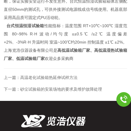
断，保证实验安全运行不发生意外。台式恒温恒湿试验箱箱体左侧配
直径50mm的测试孔，可供外接测试电源线或信号线使用。机器底部
采用高品质可固定式PU活动轮。
台式恒温恒湿试验箱
性能指标：温度范围 RT+10℃~100℃ 湿度范
围 80~98% R·H 波动/均匀度 ≤±0.5℃ /±2℃ 温度偏差
+2%、-3%R·H 升温时间 室温~100℃约20min 控制温度 ±1℃ ±2%。
上海览浩仪器设备有限公司是
高低温试验箱厂家、高低温湿热试验箱
厂家、低温试验箱厂家
欢迎众多采购商
上一篇：
高温老化试验箱热延伸试样方法
下一篇：
砂尘试验箱的安装场地的要求及维护故障处理