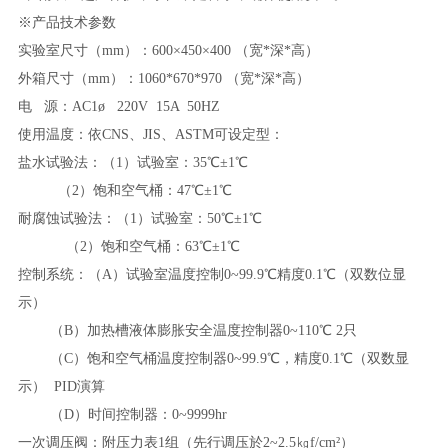
※产品技术参数
实验室尺寸（
mm）：600×450×400 （宽*深*高）
外箱尺寸（
mm）：1060*670*970 （宽*深*高）
电
源：
AC1ø 220V 15A 50HZ
使用温度：依
CNS、JIS、ASTM可设定型：
盐水试验法：（
1）试验室：35℃±1℃
（
2）饱和空气桶：47℃±1℃
耐腐蚀试验法：（
1）试验室：50℃±1℃
（
2）饱和空气桶：63℃±1℃
控制系统：（
A）试验室温度控制0~99.9℃精度0.1℃（双数位显
示）
（
B）加热槽液体膨胀安全温度控制器0~110℃ 2只
（
C）饱和空气桶温度控制器0~99.9℃，精度0.1℃（双数显
示） PID演算
（
D）时间控制器：0~9999hr
一次调压阀：附压力表
1组（先行调压於2~2.5㎏f/cm²）