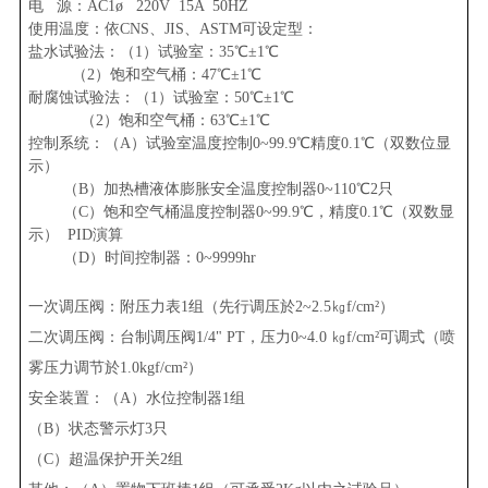
电 源：AC1ø 220V 15A 50HZ
使用温度：依CNS、JIS、ASTM可设定型：
盐水试验法：（1）试验室：35℃±1℃
（2）饱和空气桶：47℃±1℃
耐腐蚀试验法：（1）试验室：50℃±1℃
（2）饱和空气桶：63℃±1℃
控制系统：（A）试验室温度控制0~99.9℃精度0.1℃（双数位显
示）
（B）加热槽液体膨胀安全温度控制器0~110℃2只
（C）饱和空气桶温度控制器0~99.9℃，精度0.1℃（双数显
示） PID演算
（D）时间控制器：0~9999hr
一次调压阀：附压力表
1组（先行调压於2~2.5㎏f/cm²）
二次调压阀：台制调压阀
1/4
"
PT，压力0~4.0 ㎏f/cm
²
可调式（喷
雾压力调节於
1.0kgf/cm
²
）
安全装置：（
A）水位控制器1组
（
B）状态警示灯3只
（
C）超温保护开关2组