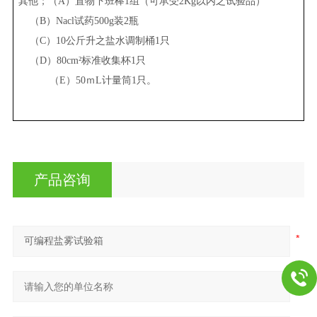
其他；（
A）置物下班棒1组（可承受2Kg以内之试验品）
（
B）Nac
l
试药
500g装2瓶
（
C）10公斤升之盐水调制桶1只
（
D）80cm
²
标准收集杯
1只
（E）50ｍ
L计量筒1只。
产品咨询