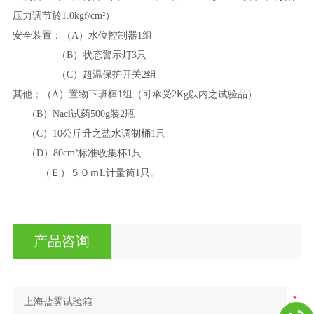
压力调节於
1.0kgf/cm
²
）
安全装置：（
A）水位控制器1组
（
B）状态警示灯3只
（
C）超温保护开关2组
其他；（
A）置物下班棒1组（可承受2Kg以内之试验品）
（
B）Nac
l
试药
500g装2瓶
（
C）10公斤升之盐水调制桶1只
（
D）80cm
²
标准收集杯
1只
（Ｅ）５０ｍ
L计量筒1只。
产品咨询