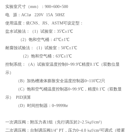
实验室尺寸（
mm）：900×600×500
电
源：
AC1ø 220V 15A 50HZ
使用温度：依
CNS、JIS、ASTM可设定型：
盐水试验法：（
1）试验室：35℃±1℃
（
2）饱和空气桶：47℃±1℃
耐腐蚀试验法：（
1）试验室：50℃±1℃
（
2）饱和空气桶：63℃±1℃
控制系统：（
A）试验室温度控制0~99.9℃精度0.1℃（双数位显
示）
（
B）加热槽液体膨胀安全温度控制器0~110℃2只
（
C）饱和空气桶温度控制器0~99.9℃，精度0.1℃（双数显
示） PID演算
（
D）时间控制器：0~9999hr
一次调压阀：附压力表
1组（先行调压於2~2.5㎏f/cm²）
二次调压阀：台制调压阀
1/4
”
PT，压力0~4.0 ㎏f/cm
²
可调式（喷雾