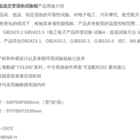
0高低温交变湿热试验箱
产品用途介绍
品高、低温、恒定湿热的可靠性试验。对电子电工、汽车摩托、航空航天
热变化的情况下，检验其各项性能指标。产品具有较宽的温度控制范围，其性
.1、 GB2423.2 GB2423.3《电工电子产品环境试验 试验A：低温
符合GB2423.1、GB2423.2、GJB150.3、GJB150.4、IEC、MI
识产权和外观设计以及掌握环境试验箱核心技术
海毅硕“YS1200”系列，中文简体操作界面 可选配R232 通讯接口
用法国原装泰康压缩机组
件均采用施耐德等国内外
500*500*600mm （宽*深*高）
70*850*1530mm
~150℃
98%R.H