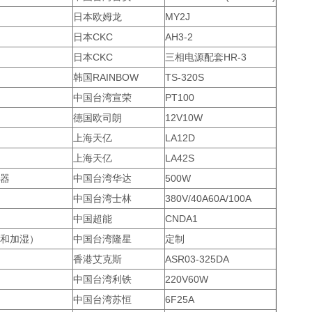
日本欧姆龙
MY2J
日本CKC
AH3-2
日本CKC
三相电源配套HR-3
韩国RAINBOW
TS-320S
中国台湾宣荣
PT100
德国欧司朗
12V10W
上海天亿
LA12D
上海天亿
LA42S
器
中国台湾华达
500W
中国台湾士林
380V/40A60A/100A
中国超能
CNDA1
和加湿）
中国台湾隆星
定制
香港艾克斯
ASR03-325DA
中国台湾利铁
220V60W
中国台湾苏恒
6F25A