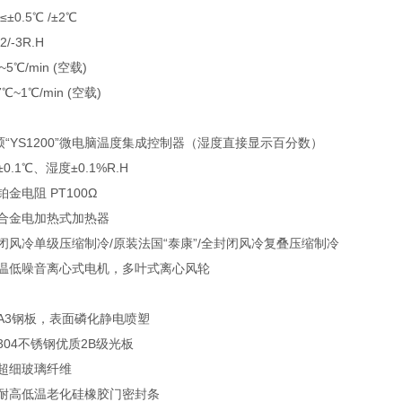
±0.5℃ /±2℃
-3R.H
℃/min (空载)
~1℃/min (空载)
“YS1200”微电脑温度集成控制器（湿度直接显示百分数）
.1℃、湿度±0.1%R.H
金电阻 PT100Ω
铬合金电加热式加热器
闭风冷单级压缩制冷/原装法国“泰康”/全封闭风冷复叠压缩制冷
高温低噪音离心式电机，多叶式离心风轮
质A3钢板，表面磷化静电喷塑
S304不锈钢优质2B级光板
薄超细玻璃纤维
层耐高低温老化硅橡胶门密封条