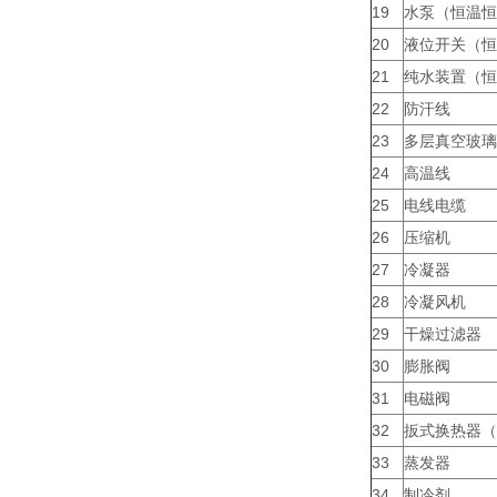
19
水泵（恒温恒
20
液位开关（恒
21
纯水装置（恒
22
防汗线
23
多层真空玻璃
24
高温线
25
电线电缆
26
压缩机
27
冷凝器
28
冷凝风机
29
干燥过滤器
30
膨胀阀
31
电磁阀
32
扳式换热器（
33
蒸发器
34
制冷剂