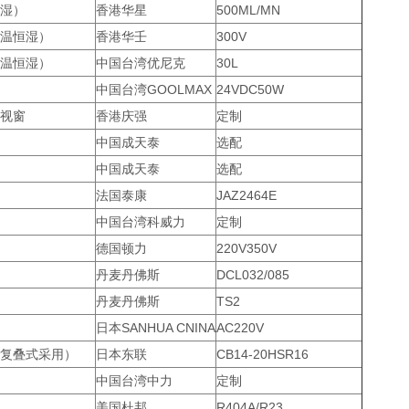
湿）
香港华星
500ML/MN
温恒湿）
香港华壬
300V
温恒湿）
中国台湾优尼克
30L
中国台湾GOOLMAX
24VDC50W
视窗
香港庆强
定制
中国成天泰
选配
中国成天泰
选配
法国泰康
JAZ2464E
中国台湾科威力
定制
德国顿力
220V350V
丹麦丹佛斯
DCL032/085
丹麦丹佛斯
TS2
日本SANHUA CNINA
AC220V
复叠式采用）
日本东联
CB14-20HSR16
中国台湾中力
定制
美国杜邦
R404A/R23