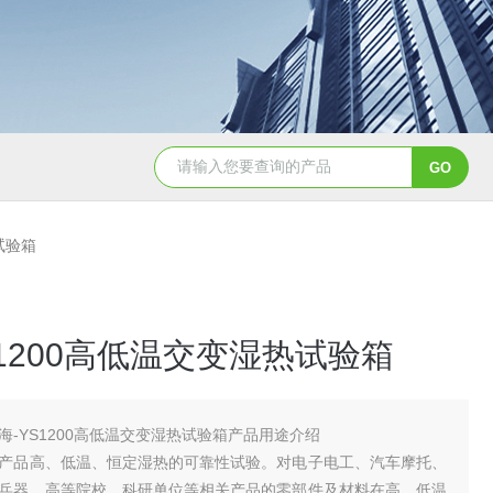
YSCYS-010臭氧老化试验设备
YSXD—R9
热试验箱
S1200高低温交变湿热试验箱
海-YS1200高低温交变湿热试验箱产品用途介绍
产品高、低温、恒定湿热的可靠性试验。对电子电工、汽车摩托、
兵器、高等院校、科研单位等相关产品的零部件及材料在高、低温