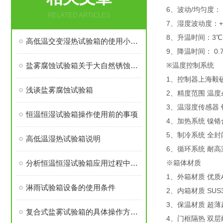
6、波动/均匀度： ≤
RELATED ARTICLES
7、湿度波动度：+2/
8、升温时间：3℃~5
高低温交变湿热试验箱的使用小常识，现在知道还不晚
9、降温时间： 0.7℃
盐雾腐蚀试验箱关于大自然锈蚀机理的介绍
※温度控制系统
1、控制器上海毅硕
浅谈盐雾腐蚀试验箱
2、精度范围 温度±0
3、温湿度传感器 铂
恒温恒湿试验箱操作使用前的事项
4、加热系统 镍
5、制冷系统 全封
高低温湿热试验箱说明
6、循环系统 耐
分析恒温恒湿试验箱应用过程中可能出现的问题及判定方法
※箱体材质
1、外箱材质 优
淋雨试验箱设备的使用条件
2、内箱材质 SU
3、保温材质 超
复合式盐雾试验箱的具体操作方法，看完你就会了
4、门框隔热 双