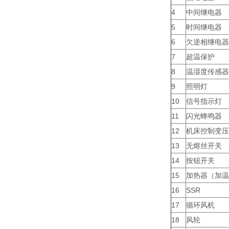
4
中间继电器
5
时间继电器
6
欠逆相继电器
7
超温保护
8
温湿度传感器
9
照明灯
10
信号指示灯
11
闪光蜂鸣器
12
机床控制变压
13
无熔丝开关
14
按钮开关
15
加热器（加温
16
SSR
17
循环风机
18
风轮