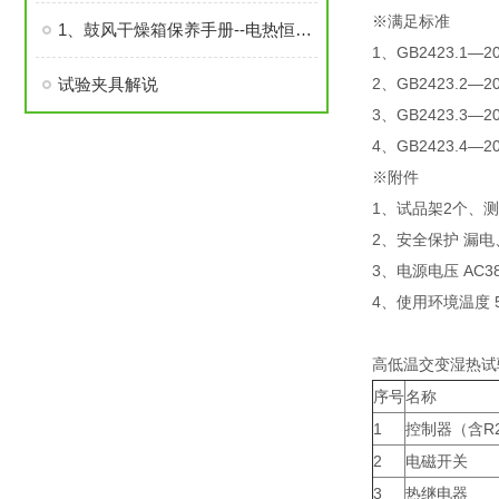
※满足标准
1、鼓风干燥箱保养手册--电热恒温鼓风干燥箱
1、GB2423.
试验夹具解说
2、GB2423.
3、GB2423.
4、GB2423.
※附件
1、试品架2个、测
2、安全保护 漏
3、电源电压 AC380
4、使用环境温度 5℃
高低温交变湿热试
序号
名称
1
控制器（含R
2
电磁开关
3
热继电器