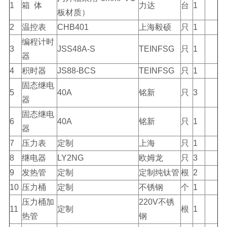
1
箱 体
力达
台
1
板材质）
2
温控表
CHB401
上海毅硕
只
1
编程计时
3
JSS48A-S
TEINFSG
只
1
器
4
积时器
JS88-BCS
TEINFSG
只
1
固态继电
5
40A
铭新
只
3
器
固态继电
6
40A
铭新
只
1
器
7
压力表
定制
上海
只
1
8
继电器
LY2NG
欧姆龙
只
3
9
发热管
定制
定制纯钛管
根
2
10
压力桶
定制
不锈钢
个
1
压力桶加
220V不锈
11
定制
根
1
热管
钢