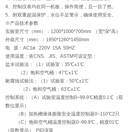
4、控制仪表均在同一机板，操作简便，且一目了然。
5、附双重超温保护，水位不足警示，确保使用安全。
※产品技术参数
实验室尺寸（mm）：1200*1000*700mm （宽*深*高）
外箱尺寸（mm）：1950*1260*1450mm
电 源：AC1ø 220V 15A 50HZ
使用温度：依CNS、JIS、ASTM可设定型：
盐水试验法：（1）试验室：35℃±1℃
（2）饱和空气桶：47℃±1℃
耐腐蚀试验法：（1）试验室：50℃±1℃
（2）饱和空气桶：63℃±1℃
控制系统：（A）试验室温度控制0~99.9℃精度0.1℃（双
数位显示）
（B）加热槽液体膨胀安全温度控制器0~110℃2只
（C）饱和空气桶温度控制器0~99.9℃，精度01℃
（双数显示） PID演算