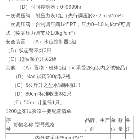
（D）时间控制器：0~9999hr
一次调压阀：附压力表1组（先行调压於2~2.5㎏f/cm²）
二次调压阀：台制调压阀1/4” PT，压力0~4.0 ㎏f/cm²可调
式（喷雾压力调节於1.0kgf/cm²）
安全装置：（A）水位控制器1组
（B）状态警示灯3只
（C）超温保护开关2组
其他；（A）置物下班棒1组（可承受2Kg以内之试验品）
（B）Nacl试药500g装2瓶
（C）5公斤升之盐水调制桶1只
（D）80cm²标准收集杯2只
（E）50ｍL计量筒1只。
1200盐雾试验箱主要配置清单
序
品牌、生产
单
数
备
货物名称
型号规格
号
厂商
位
量
注
内外箱采用*8mmPVC