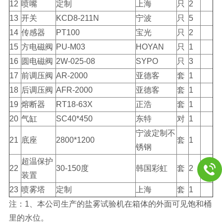
12
喷嘴
定制
上海
只
2
13
开关
KCD8-211N
宁波
只
5
14
传感器
PT100
宝光
只
2
15
方电磁阀
PU-M03
HOYAN
只
1
16
圆电磁阀
2W-025-08
SYPO
只
3
17
前调压阀
AR-2000
亚德客
套
1
18
后调压阀
AFR-2000
亚德客
套
1
19
熔断器
RT18-63X
正浩
套
1
20
气缸
SC40*450
东特
对
1
宁波定制不
21
底座
2800*1200
套
1
锈钢
超温保护
22
30-150度
韩国彩虹
套
2
装置
23
喷雾塔
定制
上海
套
1
注：1、本公司生产的盐雾试验机在箱体的外面可见饱和桶
里的水位。