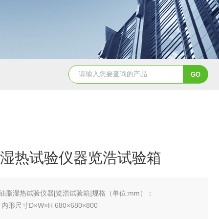
YSCYS-010臭氧老化试验设备
YSXD—R9
湿热试验仪器览浩试验箱
油脂湿热试验仪器[览浩试验箱]规格（单位:mm）：
 内形尺寸D×W×H 680×680×800