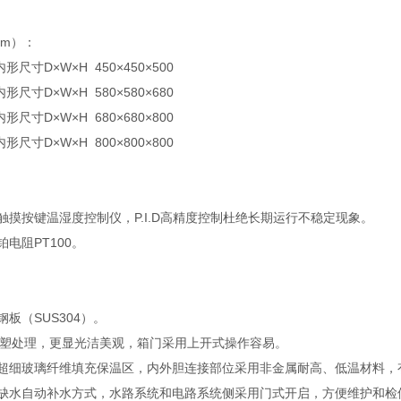
mm）：
内形尺寸D×W×H 450×450×500
内形尺寸D×W×H 580×580×680
内形尺寸D×W×H 680×680×800
内形尺寸D×W×H 800×800×800
触摸按键温湿度控制仪，P.I.D高精度控制杜绝长期运行不稳定现象。
电阻PT100。
板（SUS304）。
喷塑处理，更显光洁美观，箱门采用上开式操作容易。
超细玻璃纤维填充保温区，内外胆连接部位采用非金属耐高、低温材料，
缺水自动补水方式，水路系统和电路系统侧采用门式开启，方便维护和检