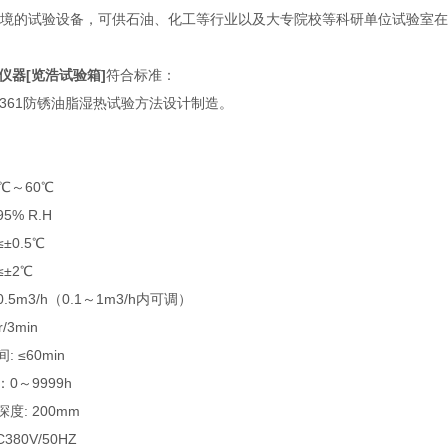
境的试验设备，可供石油、化工等行业以及大专院校等科研单位试验室在
仪器[览浩试验箱]
符合标准：
2361防锈油脂湿热试验方法设计制造。
℃～60℃
% R.H
0.5℃
±2℃
5m3/h（0.1～1m3/h内可调）
3min
 ≤60min
0～9999h
度: 200mm
80V/50HZ