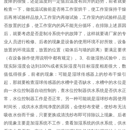
度降的很慢，还是温度到一定值后温度有回升的趋势，前者就要
检查一下，做低温试验前是否将工作室烘干，使工作室保持干燥
后再将试验样品放入工作室内再做试验，工作室内的试验样品是
否放置的过多，使工作室内的风不能充分循环，在排除上述原因
后，就要考虑是否是制冷系统中的故障了，这样就要请厂家的专
业人员进行检修。后者的现象是设备的使用环境不好所致，设备
放置的环境温度，放置的位置（箱体后与墙的距离）要满足要求
（在设备操作使用说明中都有规定）。3
、
在做湿热试验中，出
现实际湿度会达到100%或者实际湿度与目标湿度相差很大，数
值低得很多，前者的现象：可能是湿球传感器上的纱布干燥引
起，那就要检查湿球传感器的水槽中是否缺水，水槽中的水位是
由一水位控制器自动控制的，查水位控制器供水系统是否供水正
常，水位控制器工作是否正常。另一种可能就是湿球纱布因使用
时间长，或供水水质纯净度的原因，会使纱布变硬，使纱布无法
吸收水份而干燥，只要更换或清洗纱布即可排除以上现象。后者
的现象主要是加湿系统不工作，查看加湿系统的供水系统，供水