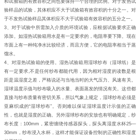
和试验箱的有效容积之间也要保持一个合理的比例。对于发热试
验样品的试验，其体积应不大于试验箱有效容积的十分之一。对
于不发热试验样品其体积应不大于试验箱有效容积的五分之一。
3、
对于试验中所需加入介质的环境试验，应根据试验要求正确
添加。如湿热试验箱用水是有一定要求的，电阻率要下降。现在
市面上有一种纯净水比较经济，而且方便，它的电阻率相当于蒸
馏水。
4、
对湿热试验箱的使用。湿热试验箱用湿球纱布（湿球纸）是
有一定要求,不是任何纱布都能代用，因为相对湿度的读数是根
距是温湿度之差，严格说还与当地当时的大气压力、风速有关。
湿球温度示值与纱布吸入的水量、表面蒸发的情况有关。这些都
直接与纱布质量有密切关系，所以气象上规定，湿球纱布必须是
亚麻织成的“湿球纱布"。否则难以保证湿球温度计示值的正确
性，也就是湿度的正确。另外湿球纱布的安放也有明确规定，纱
布长度：100mm，紧密缠绕传感器探头，探头离湿度水杯25—
30mm，纱布浸入水杯，这样才能保证设备控制的正确性和湿度