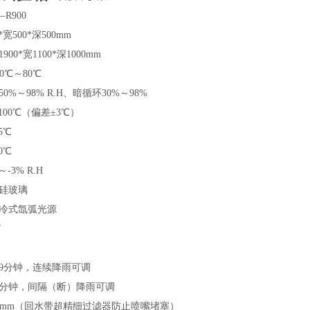
—R900
*
宽500
*
深500mm
900
*
宽1100
*
深1000mm
0℃～80℃
%～98% R.H、暗循环30%～98%
100℃（偏差±3℃）
5℃
0℃
3% R.H
硅玻璃
冷式氙弧光源
W
99分钟，连续降雨可调
40分钟，间隔（断）降雨可调
.8mm（回水带超精细过滤器防止喷嘴堵塞）