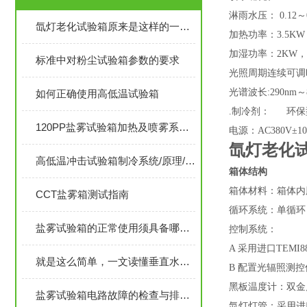
淋雨水压： 0.12～0
氙灯老化试验箱原来是这样的一款产品
加热功率：3.5KW
加湿功率：2KW，
标准中对粉尘试验箱参数的要求
光照周期连续可调时
光谱波长:290nm
如何正确使用高低温试验箱
.制冷剂： 环保型
120PP盐雾试验箱加热及喷雾系统控制
电源：AC380V±10
氙灯老化
高低温冲击试验箱制冷系统/原理/零件功能
箱体结构
箱体材料：箱体内胆
CCT盐雾箱测试指南
循环系统：单循环
盐雾试验箱的正常使用须具备哪些条件？
控制系统：
A 采用进口TEM
就是这么简单，一文读懂垂直水平振动台
B 配置光辐照测控
黑板温度计：双金
盐雾试验箱电路故障的检查与排除是实验中一个重要内容
氙灯灯管：采用进