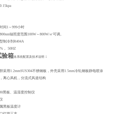
.15kpa
间1～999小时
～800nm辐照度范围100W～800W/㎡可调。
制冷剂R404A
%， 50HZ
试验箱
：
各系统配置及技术说明
采用1.2mmSUS304不锈钢板，外壳采用1.5mm冷轧钢板静电喷涂
，离心风机，分流式风道结构
I880黑板、温湿度控制仪
仪
属黑板温度计
口灯管三支