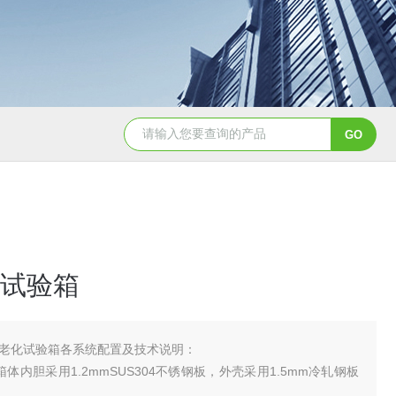
YSCYS-010臭氧老化试验设备
YSXD—R9
试验箱
老化试验箱各系统配置及技术说明：
体内胆采用1.2mmSUS304不锈钢板，外壳采用1.5mm冷轧钢板