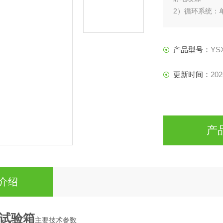
2）循环系统：
3）控制系统：
A 采用进口TE
B 配置光辐照测
产品型号：
YS
4）黑板温度计
5）氙灯灯管：
更新时间：
202
6）冷却方式：
7）加湿系统：
8）水净化处理
产
介绍
试验箱
主要技术参数