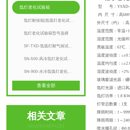
型 号：
YSXD
氙灯老化试验箱
内
尺
寸：高600
氙灯耐候箱|氙弧灯老化试验箱
外尺寸（约）：高1
温度范围：常温+1
氙灯老化试验箱型号选择
湿度范围：光循环50
SF-TXD-氙弧灯耐气候试验箱
黑板温度：63℃、
温度波动度：≤±0.
SN-500-风冷氙灯老化试验箱
温度均匀度：≤±2.
SN-900-水冷氙弧灯老化试验机
湿度波动度：+2%～-
玻璃窗滤光器：硼
查看全部
氙灯光源：进口风
氙灯功率：1.8 K
灯管总数量：1支
降雨时间：1～99
相关文章
降雨周期：1～2
RELATED ARTICLES
喷水嘴孔径：Ф0