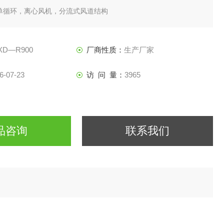
单循环，离心风机，分流式风道结构
MI880黑板、温湿度控制仪
控仪
XD—R900
厂商性质：
生产厂家
：双金属黑板温度计
采用进口灯管三支
6-07-23
访 问 量：
3965
风冷
外置式加湿器
装置
品咨询
联系我们