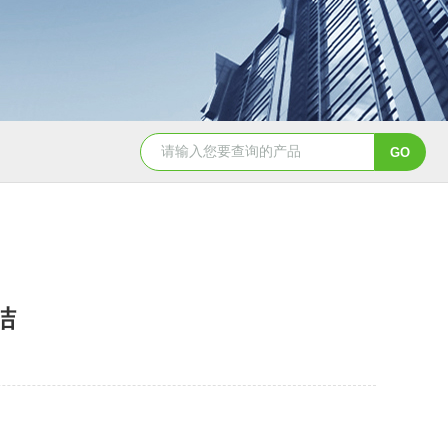
YSCYS-010臭氧老化试验设备
YSXD—R9
洁