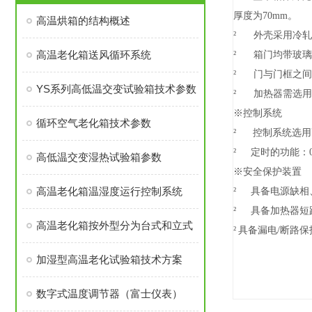
厚度为70mm。
高温烘箱的结构概述
²
外壳采用冷轧
高温老化箱送风循环系统
²
箱门均带玻璃
²
门与门框之间
YS系列高低温交变试验箱技术参数
²
加热器需选用
※控制系统
循环空气老化箱技术参数
²
控制系统选用
²
定时的功能：0
高低温交变湿热试验箱参数
※安全保护装置
高温老化箱温湿度运行控制系统
²
具备电源缺相
²
具备加热器短
高温老化箱按外型分为台式和立式
²
具备漏电/断路保
加湿型高温老化试验箱技术方案
数字式温度调节器（富士仪表）