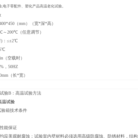
验,电子零配件、塑化产品高温老化试验。
数
400*450（mm）（宽*深*高）
0℃～200℃（任意调节）
)：≤±2℃
5℃
min（空载时）
0%，50HZ
50mm（长*宽）
2001 试验B：高温试验方法
6 高温试验
高温试验箱技术条件
性能保证
均应美观耐腐蚀；试验室内壁材料必须选用高级防腐蚀、防锈材料，结构