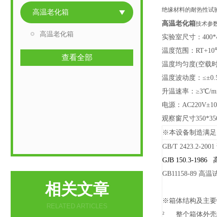
绝缘材料的耐热性试
高温老化箱
高温老化箱
技术参
高温老化箱
实验室尺寸：400*
温度范围：RT+1
查看全部
温度均匀度(空载时
温度波动度：≤±0.
升温速率：≥3℃/
电源：AC220V±1
观察窗尺寸350*3
※本设备制造满足
GB/T 2423.2-
GJB 150.3-198
GB11158-89 
相关文章
※箱体结构及主要
RELATED ARTICLES
²
整个箱体外壳