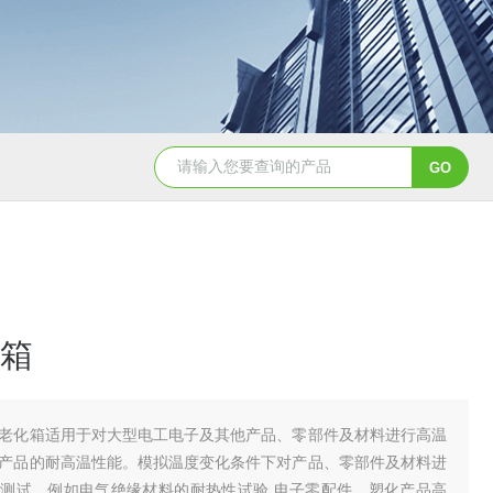
YSCYS-010臭氧老化试验设备
YSXD—R9
箱
老化箱适用于对大型电工电子及其他产品、零部件及材料进行高温
产品的耐高温性能。模拟温度变化条件下对产品、零部件及材料进
测试。例如电气绝缘材料的耐热性试验,电子零配件、塑化产品高