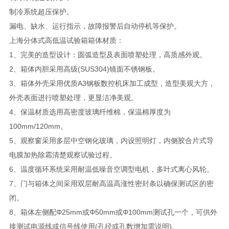
制冷系统超压保护。
漏电、缺水、运行指示，故障报警后自动停机等保护。
上海分体式高低温试验箱箱体材质：
1、完美的造型设计：圆弧造型及表面喷塑处理，高质感外观。
2、箱体内胆采用高级(SUS304)镜面不锈钢板。
3、箱体外壳采用优质A3钢板数控机床加工成型，造型美观大方，
外壳表面进行喷塑处理，更显洁净美观。
4、保温材质选用高密度玻璃纤维棉，保温棉厚度为
100mm/120mm。
5、观察窗采用多层中空钢化玻璃，内设照明灯，内侧胶合片式导
电膜加热除霜清楚观察试验过程。
6、温度循环系统采用耐温低噪音空调型电机，多叶式离心风轮。
7、门与箱体之间采用双层耐高温高涨性密封条以确保测试区的密
闭。
8、箱体左侧配Φ25mm或Φ50mm或Φ100mm测试孔一个，可供外
接测试电源线或信号线使用(孔径或孔数增加需说明)。