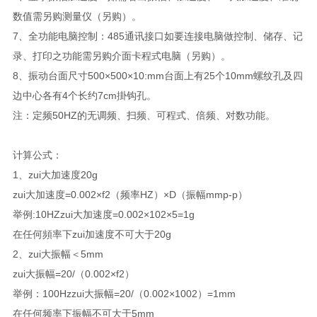
数值需另购测量仪（另购）。
7、全功能电脑控制：485通讯接口如要连接电脑做控制、储存、记
录、打印之功能需另购介面卡程式电脑（另购）。
8、振动台面尺寸500×500×10:mm台面上有25个10mm螺纹孔及四
边中心各有4个长约7cm掛钩孔。
注：定频50HZ的无调频、扫频、可程式、倍频、对数功能。
计算公式：
1、zui大加速度20g
zui大加速度=0.002×f2（频率HZ）×D（振幅mmp-p）
举例:10HZzui大加速度=0.002×102×5=1g
在任何頻率下zui加速度不可大于20g
2、zui大振幅＜5mm
zui大振幅=20/（0.002×f2）
举例：100Hzzui大振幅=20/（0.002×1002）=1mm
在任何频率下振幅不可大于5mm