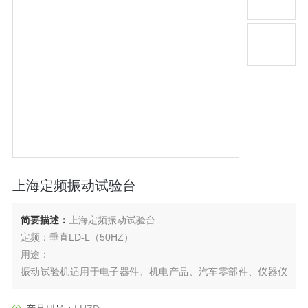
上海定频振动试验台
简要描述：
上海定频振动试验台
定频：垂直LD-L（50HZ）
用途：
振动试验机适用于电子器件、机电产品、汽车零部件、仪器仪
表、玩具等各行各业的研究、开发、制造，检测产品在运送、
使用中产生的碰撞及振动，提早知道产品或产品部件的耐振动