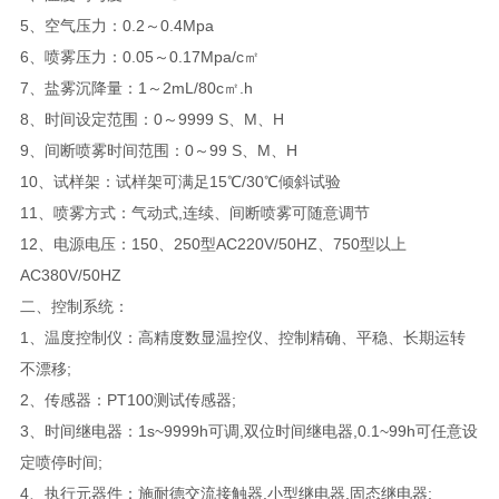
5、空气压力：0.2～0.4Mpa
6、喷雾压力：0.05～0.17Mpa/c㎡
7、盐雾沉降量：1～2mL/80c㎡.h
8、时间设定范围：0～9999 S、M、H
9、间断喷雾时间范围：0～99 S、M、H
10、试样架：试样架可满足15℃/30℃倾斜试验
11、喷雾方式：气动式,连续、间断喷雾可随意调节
12、电源电压：150、250型AC220V/50HZ、750型以上
AC380V/50HZ
二、控制系统：
1、温度控制仪：高精度数显温控仪、控制精确、平稳、长期运转
不漂移;
2、传感器：PT100测试传感器;
3、时间继电器：1s~9999h可调,双位时间继电器,0.1~99h可任意设
定喷停时间;
4、执行元器件：施耐德交流接触器,小型继电器,固态继电器;