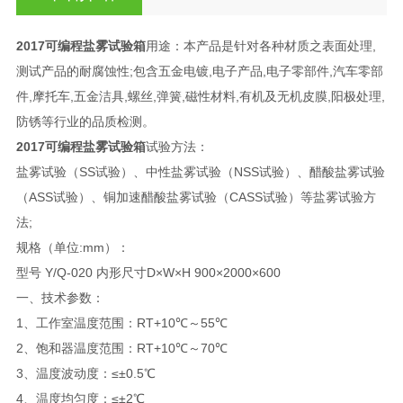
2017可编程盐雾试验箱
用途：本产品是针对各种材质之表面处理,
测试产品的耐腐蚀性;包含五金电镀,电子产品,电子零部件,汽车零部
件,摩托车,五金洁具,螺丝,弹簧,磁性材料,有机及无机皮膜,阳极处理,
防锈等行业的品质检测。
2017可编程盐雾试验箱
试验方法：
盐雾试验（SS试验）、中性盐雾试验（NSS试验）、醋酸盐雾试验
（ASS试验）、铜加速醋酸盐雾试验（CASS试验）等盐雾试验方
法;
规格（单位:mm）：
型号 Y/Q-020 内形尺寸D×W×H 900×2000×600
一、技术参数：
1、工作室温度范围：RT+10℃～55℃
2、饱和器温度范围：RT+10℃～70℃
3、温度波动度：≤±0.5℃
4、温度均匀度：≤±2℃