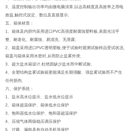
3、温度控制输出功率均由微电脑演算,以达高精度及高效率之用电
效益,触控式设定、数位及直接显示;
五、箱体材质：
1、箱体及内胆均采用进口PVC高强度耐腐蚀塑料板,表面光洁平
整、耐老化、耐腐蚀、易清洗、无泄露;
2、箱盖采用进口PVC透明塑板,便于试验时观测试验样品受试状况,
箱盖与箱体采用水密封,从而防止盐雾外泄;
3、超大盐水箱设计,杜绝因缺少盐水而中断试验;
4、全塑结构盐雾试验箱更能满足长期强酸、强盐雾试验而不产生
任何损伤;
六、保护系统：
1、盐水高水位提示、盐水低水位提示
2、箱体超温保护、箱体低水位保护
3、饱和器低水位保护、饱和器超温保护
4、压缩气体两级稳压调压保护
5、过载、漏电具有自动关机等保护