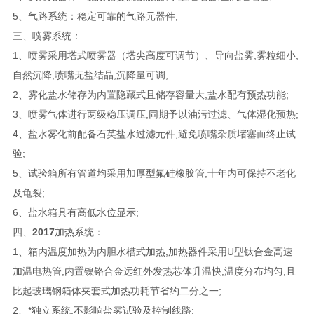
5、气路系统：稳定可靠的气路元器件;
三、喷雾系统：
1、喷雾采用塔式喷雾器（塔尖高度可调节）、导向盐雾,雾粒细小,
自然沉降,喷嘴无盐结晶,沉降量可调;
2、雾化盐水储存为内置隐藏式且储存容量大,盐水配有预热功能;
3、喷雾气体进行两级稳压调压,同期予以油污过滤、气体湿化预热;
4、盐水雾化前配备石英盐水过滤元件,避免喷嘴杂质堵塞而终止试
验;
5、试验箱所有管道均采用加厚型氟硅橡胶管,十年内可保持不老化
及龟裂;
6、盐水箱具有高低水位显示;
四、
2017
加热系统：
1、箱内温度加热为内胆水槽式加热,加热器件采用U型钛合金高速
加温电热管,内置镍铬合金远红外发热芯体升温快,温度分布均匀,且
比起玻璃钢箱体夹套式加热功耗节省约二分之一;
2、*独立系统,不影响盐雾试验及控制线路;