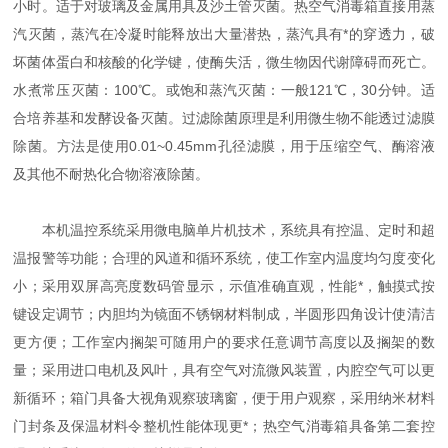
小时。适于对玻璃及金属用具及沙土管灭菌。热空气消毒箱直接用蒸
汽灭菌，蒸汽在冷凝时能释放出大量潜热，蒸汽具有*的穿透力，破
坏菌体蛋白和核酸的化学键，使酶失活，微生物因代谢障碍而死亡。
水煮常压灭菌：100℃。或饱和蒸汽灭菌：一般121℃，30分钟。适
合培养基和发酵设备灭菌。过滤除菌原理是利用微生物不能透过滤膜
除菌。方法是使用0.01~0.45mm孔径滤膜，用于压缩空气、酶溶液
及其他不耐热化合物溶液除菌。
本机温控系统采用微电脑单片机技术，系统具有控温、定时和超
温报警等功能；合理的风道和循环系统，使工作室内温度均匀度变化
小；采用双屏高亮度数码管显示，示值准确直观，性能*，触摸式按
键设定调节；内胆均为镜面不锈钢材料制成，半圆形四角设计使清洁
更方便；工作室内搁架可随用户的要求任意调节高度以及搁架的数
量；采用进口电机及风叶，具有空气对流微风装置，内腔空气可以更
新循环；箱门具备大视角观察玻璃窗，便于用户观察，采用纳米材料
门封条及保温材料令整机性能体现更*；热空气消毒箱具备第二套控