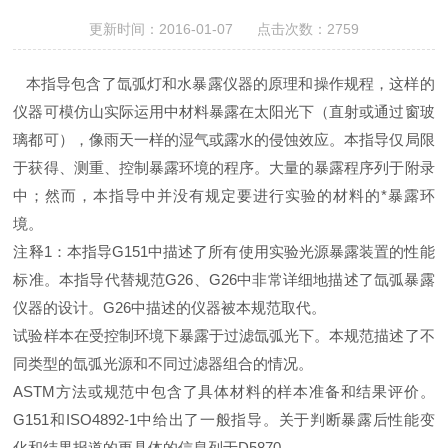
更新时间：2016-01-07 点击次数：2759
本指导包含了氙弧
灯
和水暴露仪器的原理和操作规程，这样的
仪器可模仿山实际运用中材料暴露在太阳光下（直射或通过窗玻
璃都可），像雨天一样的湿气或露水的侵蚀效应。本指导仅局限
于获得、测重、控制暴露环境的程序。大量的暴露程序列于附录
中；然而，本指导中并没有规定要进行实验的材料的*暴露环
境。
注释1：本指导G151中描述了所有使用实验光源暴露装置的性能
标准。本指导代替规范G26、G26中非常详细地描述了氙弧暴露
仪器的设计。G26中描述的仪器被本规范取代。
试验样本在受控制环境下暴露于过滤氙弧光下。本规范描述了不
同类型的氙弧光源和不同过滤器组合的情况。
ASTM方法或规范中包含了具体材料的样本准备和结果评价。
G151和ISO4892-1中给出了一般指导。关于判断暴露后性能变
化和结果报道的更具体的信息列于D5870。