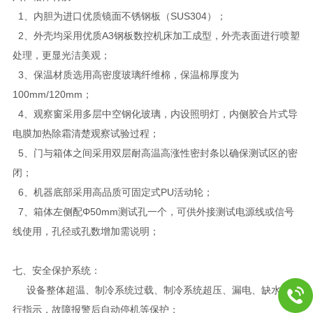
1、内胆为进口优质镜面不锈钢板（SUS304）；
2、外壳均采用优质A3钢板数控机床加工成型，外壳表面进行喷塑
处理，更显光洁美观；
3、保温材质选用高密度玻璃纤维棉，保温棉厚度为
100mm/120mm；
4、观察窗采用多层中空钢化玻璃，内设照明灯，内侧胶合片式导
电膜加热除霜清楚观察试验过程；
5、门与箱体之间采用双层耐高温高涨性密封条以确保测试区的密
闭；
6、机器底部采用高品质可固定式PU活动轮；
7、箱体左侧配Φ50mm测试孔一个，可供外接测试电源线或信号
线使用，孔径或孔数增加需说明；
七、安全保护系统：
设备整体超温、制冷系统过载、制冷系统超压、漏电、缺水、运
行指示，故障报警后自动停机等保护；