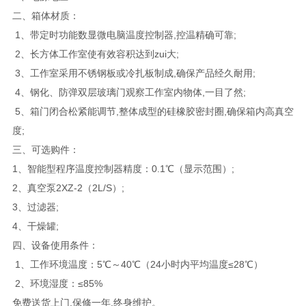
二、箱体材质：
1、带定时功能数显微电脑温度控制器,控温精确可靠;
2、长方体工作室使有效容积达到zui大;
3、工作室采用不锈钢板或冷扎板制成,确保产品经久耐用;
4、钢化、防弹双层玻璃门观察工作室内物体,一目了然;
5、箱门闭合松紧能调节,整体成型的硅橡胶密封圈,确保箱内高真空
度;
三、可选购件：
1、智能型程序温度控制器精度：0.1℃（显示范围）;
2、真空泵2XZ-2（2L/S）;
3、过滤器;
4、干燥罐;
四、
设备使用条件：
1、工作环境温度：5℃～40℃（24小时内平均温度≤28℃）
2、环境湿度：≤85%
免费送货上门,保修一年,终身维护。