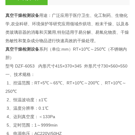
真空干燥检测设备
用途：广泛应用于医疗卫生、化工制药、生物化
学,农业科研、环境保护等研究应用领域作烘培、粉末干燥、以及各
类玻璃容器的消毒和灭菌用,特别适用于易分解、易氧化物质、干燥
热敏性和复杂成分物品进行快速高效的干燥处理。
真空干燥检测设备
系列（单位:mm）RT+10℃～250℃（不锈钢内
胆）
型号 DZF-6053 内形尺寸415×370×345 外形尺寸730×560×550
一、技术规格：
1、控温范围：RT+5℃～65℃、RT+10℃～200℃ 、RT+10℃～
250℃
2、恒温波动度：±1℃
3、温度分辨率：0.1℃
4、达到真空度：＜133Pa
5、定时范围：1～9999min
6、电源电压：AC220V/50HZ