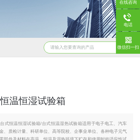
在线咨询
电话
微信扫一扫
YSCYS-010臭氧老化试验设备
YSXD—R9
恒温恒湿试验箱
台式恒温恒湿试验箱/台式恒温湿热试验箱适用于电子电工、汽车
金、质检计量、科研单位、高等院校、企事业单位、各种电子元气
零部件及材料在高温、恒温及湿热环境下贮存和使用时的适应性试