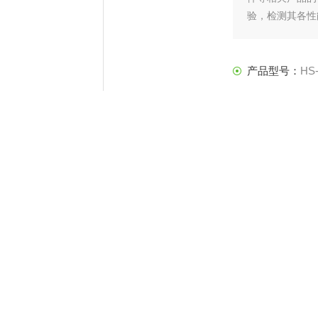
验，检测其各性
产品型号：
HS-
更新时间：
202
产
介绍
试验箱
/台式恒温湿热试验箱​适
用于电子电工、汽车摩托车、化工冶金、