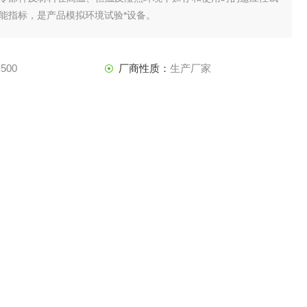
能指标，是产品模拟环境试验*设备。
500
厂商性质：
生产厂家
6-07-22
访 问 量：
4763
品咨询
联系我们
质检计量、科研单位、高等院校、企事业单位、各种电子元气件等相关