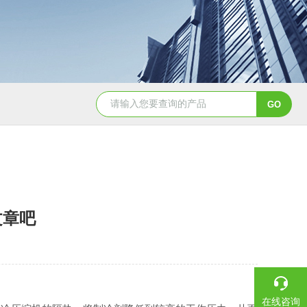
YSCYS-010臭氧老化试验设备
YSXD—R9
文章吧
在线咨询