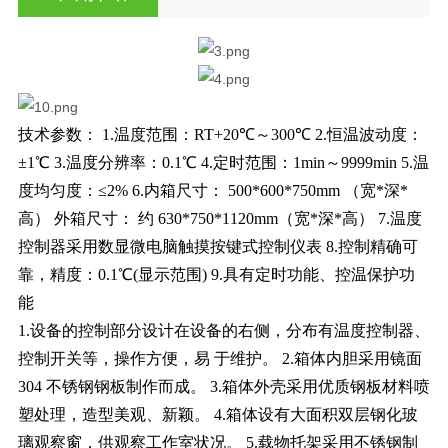
技术参数：
1.温度范围：RT+20℃～300℃
2.恒温波动度：
±1℃
3.温度分辨率：0.1℃
4.定时范围：1min～9999min
5.温
度均匀度：≤2%
6.内箱尺寸： 500*600*750mm （宽*深*
高）
外箱尺寸： 约 630*750*1120mm（宽*深*高）
7.温度
控制器采用数显微电脑触摸按键式控制仪表
8.控制精确可
靠，精度：0.1℃(显示范围)
9.具有定时功能、控温保护功
能
1
.设备的控制部分设计在设备的右侧，分布有温度控制器、
控制开关等，操作方便，易
于维护。
2.箱体内胆采用镜面
304 不锈钢钢板制作而成。
3.箱体外壳采用优质钢板材料喷
塑处理，造型美观、新颖。
4.箱体设有大面积双层钢化玻
璃观察窗，供观察工作室状况。
5.载物托架采用不锈钢制