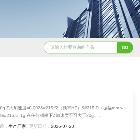
YSCYS-010臭氧老化试验设备
YSXD—R9
幅mmp-
p） 举例:10HZZ大加速度=0.002&#215;102&#215;5=1g 在任何頻率下Z加速度不可大于20g......
质：
生产厂家
更新日期：
2026-07-20