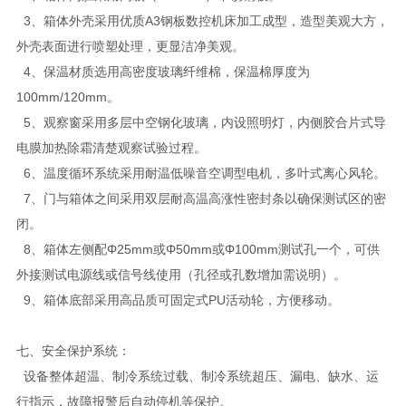
3、箱体外壳采用优质A3钢板数控机床加工成型，造型美观大方，
外壳表面进行喷塑处理，更显洁净美观。
4、保温材质选用高密度玻璃纤维棉，保温棉厚度为
100mm/120mm。
5、观察窗采用多层中空钢化玻璃，内设照明灯，内侧胶合片式导
电膜加热除霜清楚观察试验过程。
6、温度循环系统采用耐温低噪音空调型电机，多叶式离心风轮。
7、门与箱体之间采用双层耐高温高涨性密封条以确保测试区的密
闭。
8、箱体左侧配Φ25mm或Φ50mm或Φ100mm测试孔一个，可供
外接测试电源线或信号线使用（孔径或孔数增加需说明）。
9、箱体底部采用高品质可固定式PU活动轮，方便移动。
七、安全保护系统：
设备整体超温、制冷系统过载、制冷系统超压、漏电、缺水、运
行指示，故障报警后自动停机等保护。