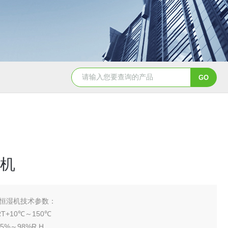
YSCYS-010臭氧老化试验设备
YSXD—R9
机
恒湿机技术参数：
T+10℃～150℃
%～98%R.H