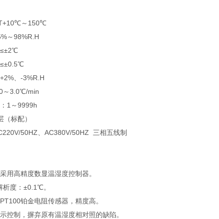
+10℃～150℃
%～98%R.H
±2℃
±0.5℃
%、-3%R.H
3.0℃/min
1～9999h
层（标配）
20V/50HZ、AC380V/50HZ 三相五线制
采用高精度数显温湿度控制器。
解析度：±0.1℃。
PT100铂金电阻传感器，精度高。
示控制，摒弃原有温湿度相对照的缺陷。