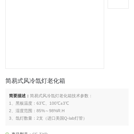
简易式风冷氙灯老化箱
简要描述：
简易式风冷氙灯老化箱技术参数：
1、黑板温度：63℃、100℃±3℃
2、湿度范围：85%～98%R.H
3、氙灯数量：2支（进口美国Q-lab灯管）
4、氙灯功率：1.8KW/1支
5、辐照强度：≤550W/㎡