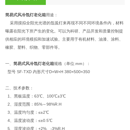
简易式风冷氙灯老化箱
用途：
采用摸拟全阳光光谱的氙弧灯来再现不同不同环境条件内，材料
曝露在阳光下所产生的变化。可以为科研、产品开发和质量控制提
供相应的环境模拟和加速试验。主要用于有机材料、油漆、涂料、
橡胶、塑料、织物、零部件等。
一、
简易式风冷氙灯老化箱
规格（单位:mm）：
型号 SF-TXD 内形尺寸D×W×H 380×500×350
二、技术参数：
1、黑板温度：63℃、100℃±3℃
2、湿度范围：85%～98%R.H
3、温度均匀度：≤±2℃
4、温度波动度：≤±0.5℃
5、湿度波动度：+2%、-3%R.H