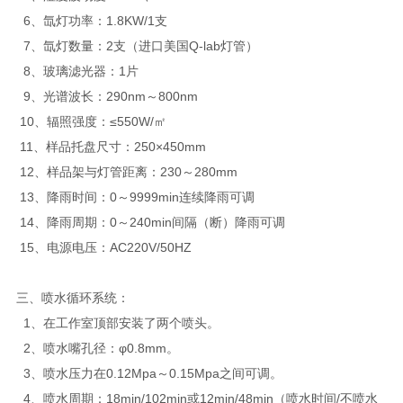
6、氙灯功率：1.8KW/1支
7、氙灯数量：2支（进口美国Q-lab灯管）
8、玻璃滤光器：1片
9、光谱波长：290nm～800nm
10、辐照强度：≤550W/㎡
11、样品托盘尺寸：250×450mm
12、样品架与灯管距离：230～280mm
13、降雨时间：0～9999min连续降雨可调
14、降雨周期：0～240min间隔（断）降雨可调
15、电源电压：AC220V/50HZ
三、喷水循环系统：
1、在工作室顶部安装了两个喷头。
2、喷水嘴孔径：φ0.8mm。
3、喷水压力在0.12Mpa～0.15Mpa之间可调。
4、喷水周期：18min/102min或12min/48min（喷水时间/不喷水