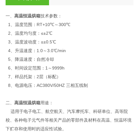
一、
高温恒温烘箱
技术参数：
1、温度范围：RT+10℃～300℃
2、温度均匀度：≤±2℃
3、温度波动度：≤±0.5℃
4、升温速度：1.0～3.0℃/min
5、降温速度：自然冷却
6、时间设定范围：1～9999h
7、样品托架：2层（标配）
8、电源电压：AC380V/50HZ 三相五线制
二、
高温恒温烘箱
用途：
适用于电子电工、航空航天、汽车摩托车、科研单位、高等院
校、各种电子元气件等相关产品的零部件及材料在高温、恒温环境
下贮存和使用时的适应性试验。