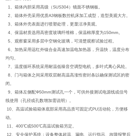
1、箱体内胆采用高级（SUS304）镜面不锈钢板。
2、箱体外壳采用优质A3钢板数控机床加工成型，造型美观大方。
3、箱体外壳表面进行喷塑处理，更显洁净美观。
4、保温材质选用高密度玻璃纤维棉，保温棉厚度为150mm。
5、观察窗采用多层中空钢化玻璃，可清楚观察试验过程。
6、加热采用远红外镍合金高速加温电加热器，升温快，温度分布
均匀。
7、温度循环系统采用耐温低噪音空调型电机，多叶式离心风轮。
8、门与箱体之间采用双层耐高温高涨性密封条以确保测试区的密
闭。
9、箱体左侧配Φ50mm测试孔一个，可供外接测试电源线或信号
线使用（孔径或孔数增加需说明）。
10、高温试验箱箱体底部采用高品质可固定式PU活动轮，方便移
动。
11、400℃或500℃高温试验箱另定。
12、安全保护系统：设备整体超温、漏电、运行指示、故障报警后